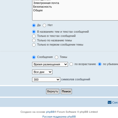
Да
Нет
В названиях тем и текстах сообщений
Только в текстах сообщений
Только по названию темы
Только в первом сообщении темы
Сообщения
Темы
по возрастанию
по убыван
символов сообщений
Свя
Создано на основе
phpBB
® Forum Software © phpBB Limited
Русская поддержка phpBB