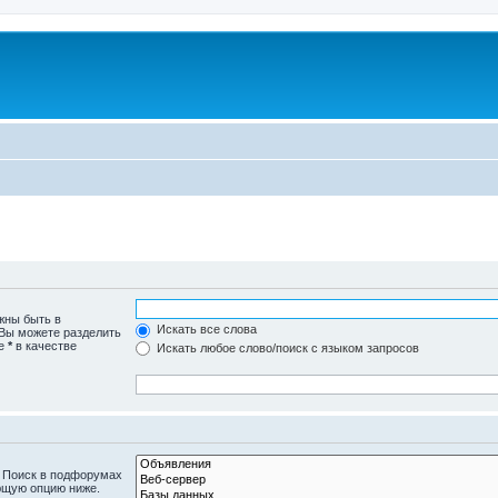
жны быть в
Искать все слова
 Вы можете разделить
те
*
в качестве
Искать любое слово/поиск с языком запросов
. Поиск в подфорумах
ющую опцию ниже.