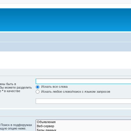
жны быть в
Искать все слова
 Вы можете разделить
те
*
в качестве
Искать любое слово/поиск с языком запросов
. Поиск в подфорумах
ющую опцию ниже.