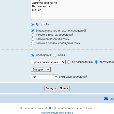
Да
Нет
В названиях тем и текстах сообщений
Только в текстах сообщений
Только по названию темы
Только в первом сообщении темы
Сообщения
Темы
по возрастанию
по убыван
символов сообщений
Свя
Создано на основе
phpBB
® Forum Software © phpBB Limited
Русская поддержка phpBB