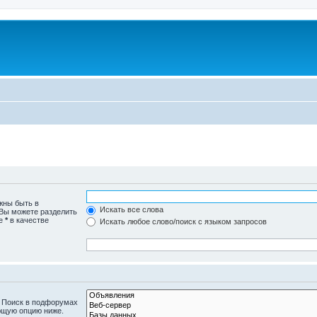
жны быть в
Искать все слова
 Вы можете разделить
те
*
в качестве
Искать любое слово/поиск с языком запросов
. Поиск в подфорумах
ющую опцию ниже.