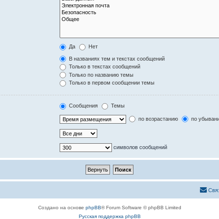
Да
Нет
В названиях тем и текстах сообщений
Только в текстах сообщений
Только по названию темы
Только в первом сообщении темы
Сообщения
Темы
по возрастанию
по убыван
символов сообщений
Свя
Создано на основе
phpBB
® Forum Software © phpBB Limited
Русская поддержка phpBB