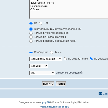
Да
Нет
В названиях тем и текстах сообщений
Только в текстах сообщений
Только по названию темы
Только в первом сообщении темы
Сообщения
Темы
по возрастанию
по убыван
символов сообщений
Свя
Создано на основе
phpBB
® Forum Software © phpBB Limited
Русская поддержка phpBB