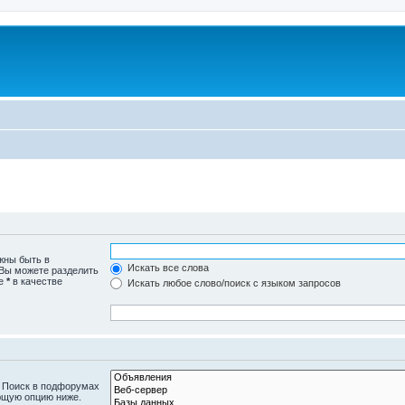
жны быть в
Искать все слова
 Вы можете разделить
те
*
в качестве
Искать любое слово/поиск с языком запросов
. Поиск в подфорумах
ющую опцию ниже.