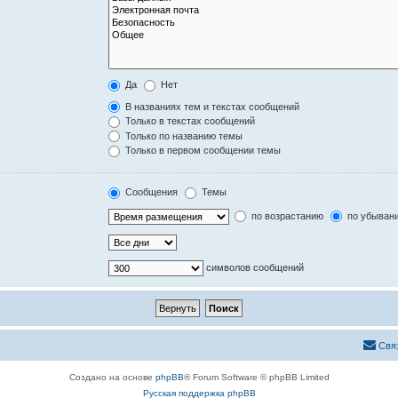
Да
Нет
В названиях тем и текстах сообщений
Только в текстах сообщений
Только по названию темы
Только в первом сообщении темы
Сообщения
Темы
по возрастанию
по убыван
символов сообщений
Свя
Создано на основе
phpBB
® Forum Software © phpBB Limited
Русская поддержка phpBB