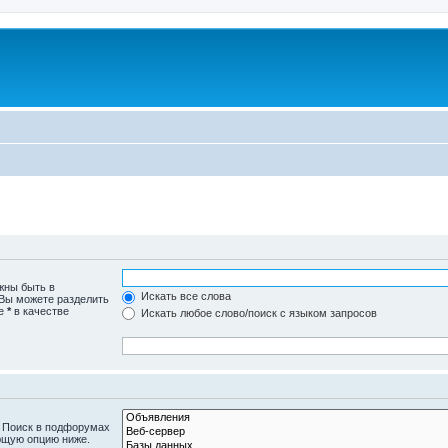
жны быть в
Искать все слова
 Вы можете разделить
те
*
в качестве
Искать любое слово/поиск с языком запросов
. Поиск в подфорумах
ющую опцию ниже.