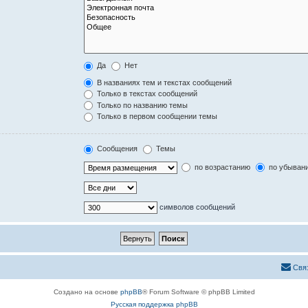
Да
Нет
В названиях тем и текстах сообщений
Только в текстах сообщений
Только по названию темы
Только в первом сообщении темы
Сообщения
Темы
по возрастанию
по убыван
символов сообщений
Свя
Создано на основе
phpBB
® Forum Software © phpBB Limited
Русская поддержка phpBB