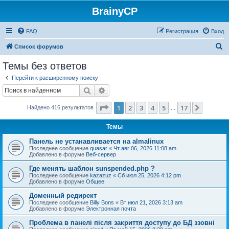
BrainyCP
FAQ
Регистрация
Вход
П
Список форумов
о
Темы без ответов
и
Перейти к расширенному поиску
с
Поиск
Расширенный поиск
к
Страница
1
из
17
1
2
3
4
5
17
След.
Найдено 416 результатов
…
Темы
Панель не устанавливается на almalinux
Последнее сообщение
quasar
«
Чт авг 06, 2026 11:08 am
Добавлено в форуме
Веб-сервер
Где менять шаблон sunspended.php ?
Последнее сообщение
kazazuz
«
Сб июл 25, 2026 4:12 pm
Добавлено в форуме
Общее
Доменный редирект
Последнее сообщение
Billy Bons
«
Вт июл 21, 2026 3:13 am
Добавлено в форуме
Электронная почта
Проблема в панелі після закриття доступу до БД ззовні