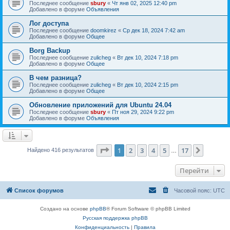
Последнее сообщение
sbury
«
Чт янв 02, 2025 12:40 pm
Добавлено в форуме
Объявления
Лог доступа
Последнее сообщение
doomkirez
«
Ср дек 18, 2024 7:42 am
Добавлено в форуме
Общее
Borg Backup
Последнее сообщение
zulicheg
«
Вт дек 10, 2024 7:18 pm
Добавлено в форуме
Общее
В чем разница?
Последнее сообщение
zulicheg
«
Вт дек 10, 2024 2:15 pm
Добавлено в форуме
Общее
Обновление приложений для Ubuntu 24.04
Последнее сообщение
sbury
«
Пт ноя 29, 2024 9:22 pm
Добавлено в форуме
Объявления
Страница
1
из
17
1
2
3
4
5
17
След.
Найдено 416 результатов
…
Перейти
Список форумов
Часовой пояс:
UTC
Создано на основе
phpBB
® Forum Software © phpBB Limited
Русская поддержка phpBB
Конфиденциальность
|
Правила