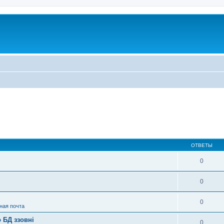
ОТВЕТЫ
0
0
0
ная почта
 БД ззовні
0