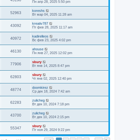
45190
Пн апр 28, 2025 5:50 pm
koreshs
52963
Вт мар 04, 2025 11:28 am
kreativ787
43092
Пт фев 28, 2025 11:17 am
kadirelleos
40972
Вс фев 23, 2025 4:02 pm
ahouse
46130
Пн янв 27, 2025 12:02 pm
sbury
77906
Вт янв 14, 2025 8:47 pm
sbury
62803
Чт янв 02, 2025 12:40 pm
doomkirez
48774
Ср дек 18, 2024 7:42 am
zulicheg
62283
Вт дек 10, 2024 7:18 pm
zulicheg
43700
Вт дек 10, 2024 2:15 pm
sbury
55347
Пт ноя 29, 2024 9:22 pm