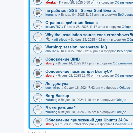
alenka
» Пн апр 28, 2025 5:50 pm » в форуме
Объявлени
не работает SSE - Server Sent Events
koreshs
» Вт мар 04, 2025 11:28 am » в форуме
Веб-серв
Странные действия бекапа
kreativ787
» Пт фев 28, 2025 11:17 am » в форуме
Общее
Why the installation source code error shows 5
kadirelleos
» Вс фев 23, 2025 4:02 pm » в форуме
Об
Warning: session_regenerate_id()
ahouse
» Пн янв 27, 2025 12:02 pm » в форуме
Веб-серве
Обновление BIND
sbury
» Вт янв 14, 2025 8:47 pm » в форуме
Объявления
Oбновление пакетов для BrainyCP
sbury
» Чт янв 02, 2025 12:40 pm » в форуме
Объявлени
Лог доступа
doomkirez
» Ср дек 18, 2024 7:42 am » в форуме
Общее
Borg Backup
zulicheg
» Вт дек 10, 2024 7:18 pm » в форуме
Общее
В чем разница?
zulicheg
» Вт дек 10, 2024 2:15 pm » в форуме
Общее
Обновление приложений для Ubuntu 24.04
sbury
» Пт ноя 29, 2024 9:22 pm » в форуме
Объявления