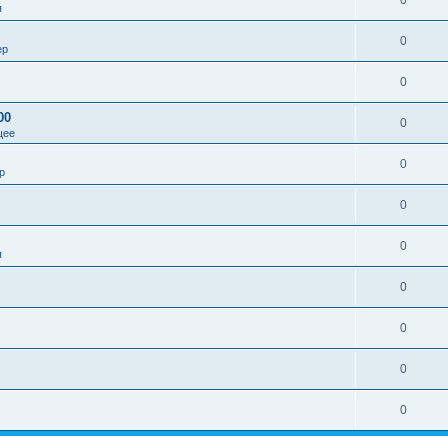
0
я
0
ер
0
00
0
щее
0
р
0
0
я
0
0
0
0