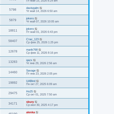
Пт май 15, 2026 8:29 am
davispalm
5798
Чт май 14, 2026 6:50 am
jokero
5879
Чт май 07, 2026 10:05 am
jokero
18811
Пт май 01, 2026 6:43 pm
Стас_123
58407
Ср фев 25, 2026 1:25 pm
marik768
12678
Ср фев 11, 2026 8:16 pm
qazx
13283
Чт янв 29, 2026 2:56 am
Savage
14460
Пт янв 23, 2026 2:05 pm
UABind
19892
Пн окт 27, 2025 6:09 am
Ho25
29475
Ср окт 01, 2025 7:50 am
sbury
34171
Ср июл 30, 2025 4:17 pm
alenka