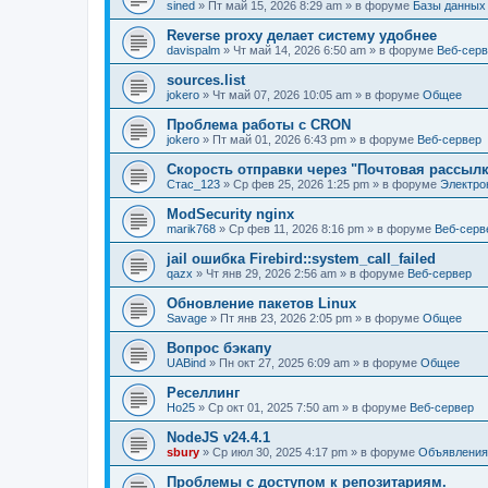
sined
» Пт май 15, 2026 8:29 am » в форуме
Базы данных
Reverse proxy делает систему удобнее
davispalm
» Чт май 14, 2026 6:50 am » в форуме
Веб-сер
sources.list
jokero
» Чт май 07, 2026 10:05 am » в форуме
Общее
Проблема работы с CRON
jokero
» Пт май 01, 2026 6:43 pm » в форуме
Веб-сервер
Скорость отправки через "Почтовая рассылк
Стас_123
» Ср фев 25, 2026 1:25 pm » в форуме
Электро
ModSecurity nginx
marik768
» Ср фев 11, 2026 8:16 pm » в форуме
Веб-серв
jail ошибка Firebird::system_call_failed
qazx
» Чт янв 29, 2026 2:56 am » в форуме
Веб-сервер
Обновление пакетов Linux
Savage
» Пт янв 23, 2026 2:05 pm » в форуме
Общее
Вопрос бэкапу
UABind
» Пн окт 27, 2025 6:09 am » в форуме
Общее
Реселлинг
Ho25
» Ср окт 01, 2025 7:50 am » в форуме
Веб-сервер
NodeJS v24.4.1
sbury
» Ср июл 30, 2025 4:17 pm » в форуме
Объявления
Проблемы с доступом к репозитариям.