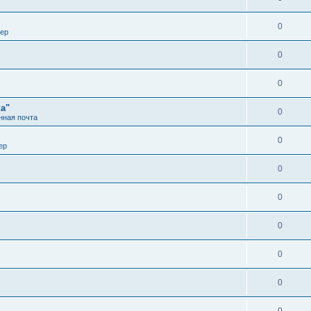
0
вер
0
0
а"
0
нная почта
0
ер
0
0
0
0
0