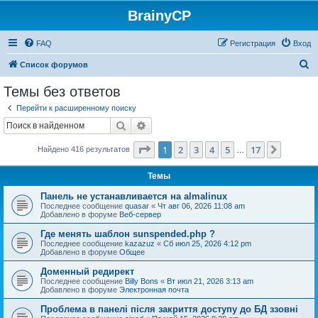
BrainyCP
FAQ
Регистрация
Вход
П
Список форумов
о
Темы без ответов
и
Перейти к расширенному поиску
с
Поиск
Расширенный поиск
к
Страница
1
из
17
1
2
3
4
5
17
След.
Найдено 416 результатов
…
Темы
Панель не устанавливается на almalinux
Последнее сообщение
quasar
«
Чт авг 06, 2026 11:08 am
Добавлено в форуме
Веб-сервер
Где менять шаблон sunspended.php ?
Последнее сообщение
kazazuz
«
Сб июл 25, 2026 4:12 pm
Добавлено в форуме
Общее
Доменный редирект
Последнее сообщение
Billy Bons
«
Вт июл 21, 2026 3:13 am
Добавлено в форуме
Электронная почта
Проблема в панелі після закриття доступу до БД ззовні