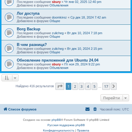
Последнее сообщение
sbury
«
Чт янв 02, 2025 12:40 pm
Добавлено в форуме
Объявления
Лог доступа
Последнее сообщение
doomkirez
«
Ср дек 18, 2024 7:42 am
Добавлено в форуме
Общее
Borg Backup
Последнее сообщение
zulicheg
«
Вт дек 10, 2024 7:18 pm
Добавлено в форуме
Общее
В чем разница?
Последнее сообщение
zulicheg
«
Вт дек 10, 2024 2:15 pm
Добавлено в форуме
Общее
Обновление приложений для Ubuntu 24.04
Последнее сообщение
sbury
«
Пт ноя 29, 2024 9:22 pm
Добавлено в форуме
Объявления
Страница
1
из
17
1
2
3
4
5
17
След.
Найдено 416 результатов
…
Перейти
Список форумов
Часовой пояс:
UTC
Создано на основе
phpBB
® Forum Software © phpBB Limited
Русская поддержка phpBB
Конфиденциальность
|
Правила