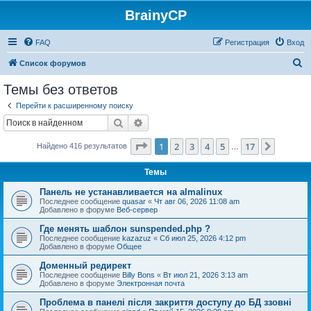
BrainyCP
FAQ
Регистрация
Вход
П
Список форумов
о
Темы без ответов
и
Перейти к расширенному поиску
с
Поиск
Расширенный поиск
к
Страница
1
из
17
1
2
3
4
5
17
След.
Найдено 416 результатов
…
Темы
Панель не устанавливается на almalinux
Последнее сообщение
quasar
«
Чт авг 06, 2026 11:08 am
Добавлено в форуме
Веб-сервер
Где менять шаблон sunspended.php ?
Последнее сообщение
kazazuz
«
Сб июл 25, 2026 4:12 pm
Добавлено в форуме
Общее
Доменный редирект
Последнее сообщение
Billy Bons
«
Вт июл 21, 2026 3:13 am
Добавлено в форуме
Электронная почта
Проблема в панелі після закриття доступу до БД ззовні