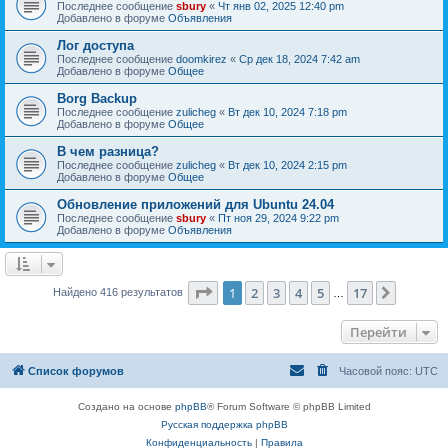
Последнее сообщение
sbury
«
Чт янв 02, 2025 12:40 pm
Добавлено в форуме
Объявления
Лог доступа
Последнее сообщение
doomkirez
«
Ср дек 18, 2024 7:42 am
Добавлено в форуме
Общее
Borg Backup
Последнее сообщение
zulicheg
«
Вт дек 10, 2024 7:18 pm
Добавлено в форуме
Общее
В чем разница?
Последнее сообщение
zulicheg
«
Вт дек 10, 2024 2:15 pm
Добавлено в форуме
Общее
Обновление приложений для Ubuntu 24.04
Последнее сообщение
sbury
«
Пт ноя 29, 2024 9:22 pm
Добавлено в форуме
Объявления
Страница
1
из
17
1
2
3
4
5
17
След.
Найдено 416 результатов
…
Перейти
Список форумов
Часовой пояс:
UTC
Создано на основе
phpBB
® Forum Software © phpBB Limited
Русская поддержка phpBB
Конфиденциальность
|
Правила