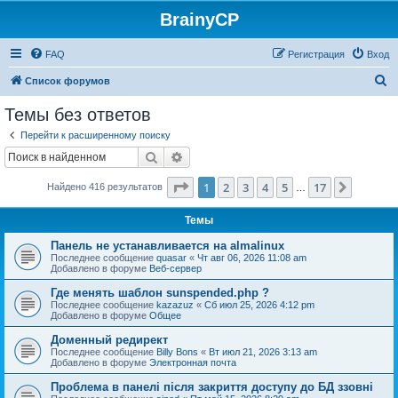
BrainyCP
FAQ
Регистрация
Вход
П
Список форумов
о
Темы без ответов
и
Перейти к расширенному поиску
с
Поиск
Расширенный поиск
к
Страница
1
из
17
1
2
3
4
5
17
След.
Найдено 416 результатов
…
Темы
Панель не устанавливается на almalinux
Последнее сообщение
quasar
«
Чт авг 06, 2026 11:08 am
Добавлено в форуме
Веб-сервер
Где менять шаблон sunspended.php ?
Последнее сообщение
kazazuz
«
Сб июл 25, 2026 4:12 pm
Добавлено в форуме
Общее
Доменный редирект
Последнее сообщение
Billy Bons
«
Вт июл 21, 2026 3:13 am
Добавлено в форуме
Электронная почта
Проблема в панелі після закриття доступу до БД ззовні