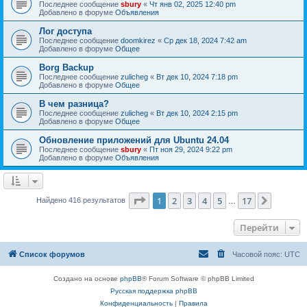
Последнее сообщение
sbury
«
Чт янв 02, 2025 12:40 pm
Добавлено в форуме
Объявления
Лог доступа
Последнее сообщение
doomkirez
«
Ср дек 18, 2024 7:42 am
Добавлено в форуме
Общее
Borg Backup
Последнее сообщение
zulicheg
«
Вт дек 10, 2024 7:18 pm
Добавлено в форуме
Общее
В чем разница?
Последнее сообщение
zulicheg
«
Вт дек 10, 2024 2:15 pm
Добавлено в форуме
Общее
Обновление приложений для Ubuntu 24.04
Последнее сообщение
sbury
«
Пт ноя 29, 2024 9:22 pm
Добавлено в форуме
Объявления
Страница
1
из
17
1
2
3
4
5
17
След.
Найдено 416 результатов
…
Перейти
Список форумов
Часовой пояс:
UTC
Создано на основе
phpBB
® Forum Software © phpBB Limited
Русская поддержка phpBB
Конфиденциальность
|
Правила