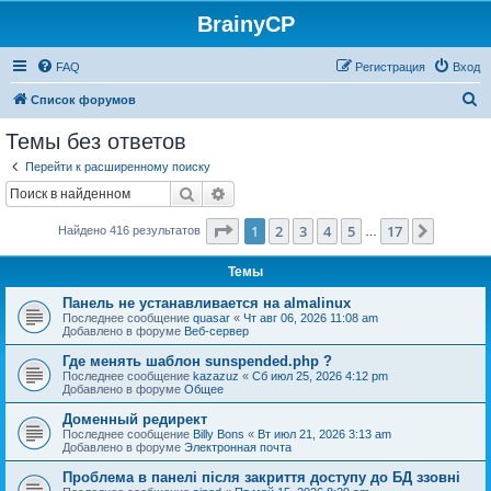
BrainyCP
FAQ
Регистрация
Вход
П
Список форумов
о
Темы без ответов
и
Перейти к расширенному поиску
с
Поиск
Расширенный поиск
к
Страница
1
из
17
1
2
3
4
5
17
След.
Найдено 416 результатов
…
Темы
Панель не устанавливается на almalinux
Последнее сообщение
quasar
«
Чт авг 06, 2026 11:08 am
Добавлено в форуме
Веб-сервер
Где менять шаблон sunspended.php ?
Последнее сообщение
kazazuz
«
Сб июл 25, 2026 4:12 pm
Добавлено в форуме
Общее
Доменный редирект
Последнее сообщение
Billy Bons
«
Вт июл 21, 2026 3:13 am
Добавлено в форуме
Электронная почта
Проблема в панелі після закриття доступу до БД ззовні