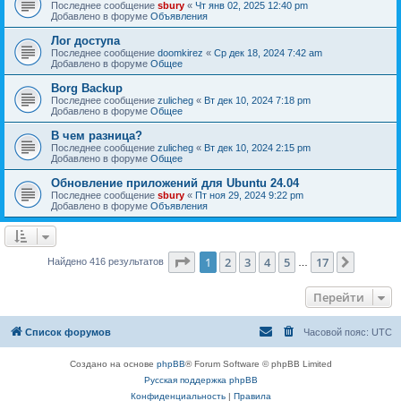
Последнее сообщение
sbury
«
Чт янв 02, 2025 12:40 pm
Добавлено в форуме
Объявления
Лог доступа
Последнее сообщение
doomkirez
«
Ср дек 18, 2024 7:42 am
Добавлено в форуме
Общее
Borg Backup
Последнее сообщение
zulicheg
«
Вт дек 10, 2024 7:18 pm
Добавлено в форуме
Общее
В чем разница?
Последнее сообщение
zulicheg
«
Вт дек 10, 2024 2:15 pm
Добавлено в форуме
Общее
Обновление приложений для Ubuntu 24.04
Последнее сообщение
sbury
«
Пт ноя 29, 2024 9:22 pm
Добавлено в форуме
Объявления
Страница
1
из
17
1
2
3
4
5
17
След.
Найдено 416 результатов
…
Перейти
Список форумов
Часовой пояс:
UTC
Создано на основе
phpBB
® Forum Software © phpBB Limited
Русская поддержка phpBB
Конфиденциальность
|
Правила