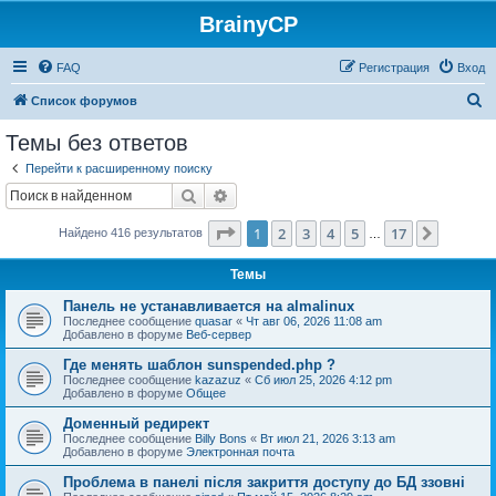
BrainyCP
FAQ
Регистрация
Вход
П
Список форумов
о
Темы без ответов
и
Перейти к расширенному поиску
с
Поиск
Расширенный поиск
к
Страница
1
из
17
1
2
3
4
5
17
След.
Найдено 416 результатов
…
Темы
Панель не устанавливается на almalinux
Последнее сообщение
quasar
«
Чт авг 06, 2026 11:08 am
Добавлено в форуме
Веб-сервер
Где менять шаблон sunspended.php ?
Последнее сообщение
kazazuz
«
Сб июл 25, 2026 4:12 pm
Добавлено в форуме
Общее
Доменный редирект
Последнее сообщение
Billy Bons
«
Вт июл 21, 2026 3:13 am
Добавлено в форуме
Электронная почта
Проблема в панелі після закриття доступу до БД ззовні