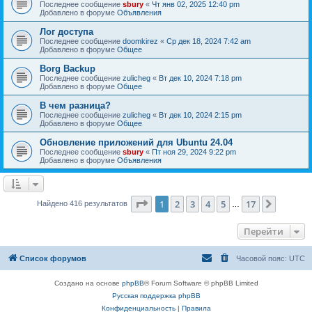
Последнее сообщение
sbury
«
Чт янв 02, 2025 12:40 pm
Добавлено в форуме
Объявления
Лог доступа
Последнее сообщение
doomkirez
«
Ср дек 18, 2024 7:42 am
Добавлено в форуме
Общее
Borg Backup
Последнее сообщение
zulicheg
«
Вт дек 10, 2024 7:18 pm
Добавлено в форуме
Общее
В чем разница?
Последнее сообщение
zulicheg
«
Вт дек 10, 2024 2:15 pm
Добавлено в форуме
Общее
Обновление приложений для Ubuntu 24.04
Последнее сообщение
sbury
«
Пт ноя 29, 2024 9:22 pm
Добавлено в форуме
Объявления
Страница
1
из
17
1
2
3
4
5
17
След.
Найдено 416 результатов
…
Перейти
Список форумов
Часовой пояс:
UTC
Создано на основе
phpBB
® Forum Software © phpBB Limited
Русская поддержка phpBB
Конфиденциальность
|
Правила