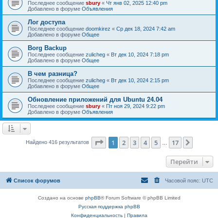
Последнее сообщение
sbury
«
Чт янв 02, 2025 12:40 pm
Добавлено в форуме
Объявления
Лог доступа
Последнее сообщение
doomkirez
«
Ср дек 18, 2024 7:42 am
Добавлено в форуме
Общее
Borg Backup
Последнее сообщение
zulicheg
«
Вт дек 10, 2024 7:18 pm
Добавлено в форуме
Общее
В чем разница?
Последнее сообщение
zulicheg
«
Вт дек 10, 2024 2:15 pm
Добавлено в форуме
Общее
Обновление приложений для Ubuntu 24.04
Последнее сообщение
sbury
«
Пт ноя 29, 2024 9:22 pm
Добавлено в форуме
Объявления
Страница
1
из
17
1
2
3
4
5
17
След.
Найдено 416 результатов
…
Перейти
Список форумов
Часовой пояс:
UTC
Создано на основе
phpBB
® Forum Software © phpBB Limited
Русская поддержка phpBB
Конфиденциальность
|
Правила