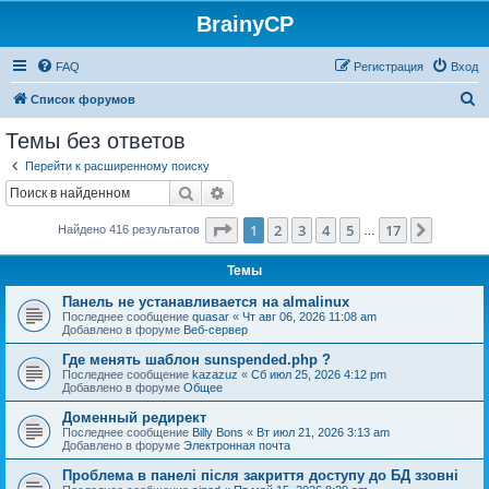
BrainyCP
FAQ
Регистрация
Вход
П
Список форумов
о
Темы без ответов
и
Перейти к расширенному поиску
с
Поиск
Расширенный поиск
к
Страница
1
из
17
1
2
3
4
5
17
След.
Найдено 416 результатов
…
Темы
Панель не устанавливается на almalinux
Последнее сообщение
quasar
«
Чт авг 06, 2026 11:08 am
Добавлено в форуме
Веб-сервер
Где менять шаблон sunspended.php ?
Последнее сообщение
kazazuz
«
Сб июл 25, 2026 4:12 pm
Добавлено в форуме
Общее
Доменный редирект
Последнее сообщение
Billy Bons
«
Вт июл 21, 2026 3:13 am
Добавлено в форуме
Электронная почта
Проблема в панелі після закриття доступу до БД ззовні