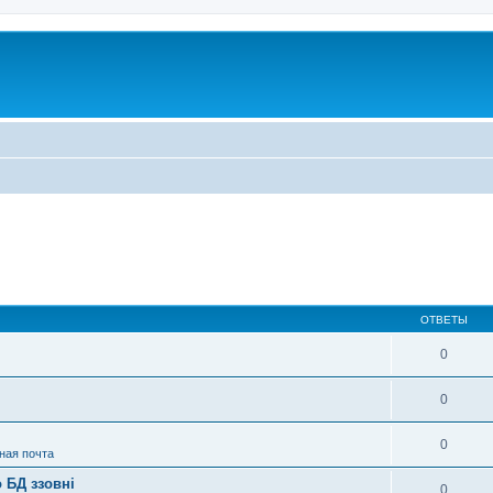
ОТВЕТЫ
0
0
0
ная почта
 БД ззовні
0