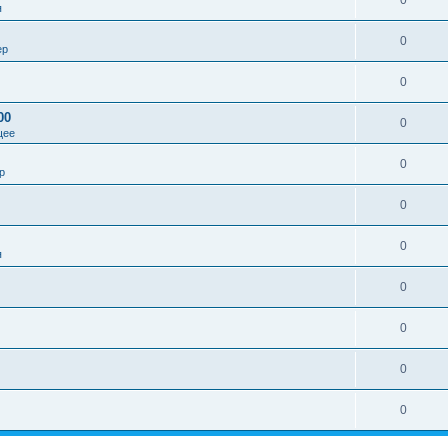
0
я
0
ер
0
00
0
щее
0
р
0
0
я
0
0
0
0