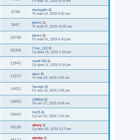
Пт май 15, 2026 8:29 am
davispalm
5748
Чт май 14, 2026 6:50 am
jokero
5847
Чт май 07, 2026 10:05 am
jokero
18780
Пт май 01, 2026 6:43 pm
Стас_123
58356
Ср фев 25, 2026 1:25 pm
marik768
12641
Ср фев 11, 2026 8:16 pm
qazx
13237
Чт янв 29, 2026 2:56 am
Savage
14421
Пт янв 23, 2026 2:05 pm
UABind
19853
Пн окт 27, 2025 6:09 am
Ho25
29441
Ср окт 01, 2025 7:50 am
sbury
34106
Ср июл 30, 2025 4:17 pm
alenka