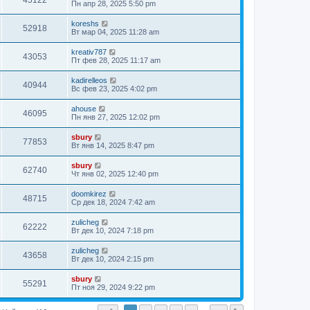
45122
Пн апр 28, 2025 5:50 pm
koreshs
52918
Вт мар 04, 2025 11:28 am
kreativ787
43053
Пт фев 28, 2025 11:17 am
kadirelleos
40944
Вс фев 23, 2025 4:02 pm
ahouse
46095
Пн янв 27, 2025 12:02 pm
sbury
77853
Вт янв 14, 2025 8:47 pm
sbury
62740
Чт янв 02, 2025 12:40 pm
doomkirez
48715
Ср дек 18, 2024 7:42 am
zulicheg
62222
Вт дек 10, 2024 7:18 pm
zulicheg
43658
Вт дек 10, 2024 2:15 pm
sbury
55291
Пт ноя 29, 2024 9:22 pm