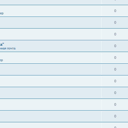
0
вер
0
0
а"
0
нная почта
0
ер
0
0
0
0
0