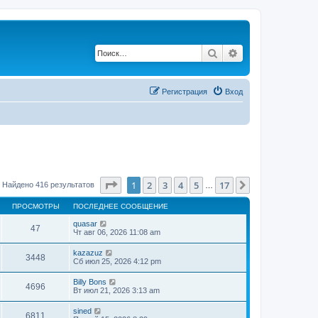
Поиск
Расширенный по
Регистрация
Вход
Страница
1
из
17
1
2
3
4
5
17
След.
Найдено 416 результатов
…
ПРОСМОТРЫ
ПОСЛЕДНЕЕ СООБЩЕНИЕ
quasar
47
Чт авг 06, 2026 11:08 am
kazazuz
3448
Сб июл 25, 2026 4:12 pm
Billy Bons
4696
Вт июл 21, 2026 3:13 am
sined
6811