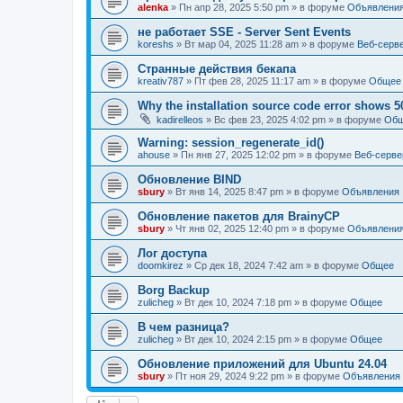
alenka
» Пн апр 28, 2025 5:50 pm » в форуме
Объявлени
не работает SSE - Server Sent Events
koreshs
» Вт мар 04, 2025 11:28 am » в форуме
Веб-серв
Странные действия бекапа
kreativ787
» Пт фев 28, 2025 11:17 am » в форуме
Общее
Why the installation source code error shows 5
kadirelleos
» Вс фев 23, 2025 4:02 pm » в форуме
Об
Warning: session_regenerate_id()
ahouse
» Пн янв 27, 2025 12:02 pm » в форуме
Веб-серве
Обновление BIND
sbury
» Вт янв 14, 2025 8:47 pm » в форуме
Объявления
Oбновление пакетов для BrainyCP
sbury
» Чт янв 02, 2025 12:40 pm » в форуме
Объявлени
Лог доступа
doomkirez
» Ср дек 18, 2024 7:42 am » в форуме
Общее
Borg Backup
zulicheg
» Вт дек 10, 2024 7:18 pm » в форуме
Общее
В чем разница?
zulicheg
» Вт дек 10, 2024 2:15 pm » в форуме
Общее
Обновление приложений для Ubuntu 24.04
sbury
» Пт ноя 29, 2024 9:22 pm » в форуме
Объявления