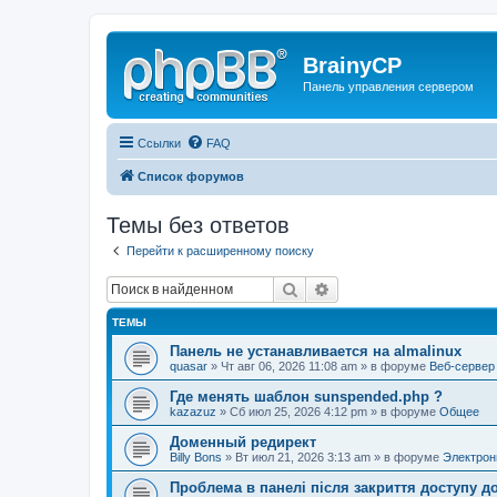
BrainyCP
Панель управления сервером
Ссылки
FAQ
Список форумов
Темы без ответов
Перейти к расширенному поиску
Поиск
Расширенный поиск
ТЕМЫ
Панель не устанавливается на almalinux
quasar
» Чт авг 06, 2026 11:08 am » в форуме
Веб-сервер
Где менять шаблон sunspended.php ?
kazazuz
» Сб июл 25, 2026 4:12 pm » в форуме
Общее
Доменный редирект
Billy Bons
» Вт июл 21, 2026 3:13 am » в форуме
Электрон
Проблема в панелі після закриття доступу до