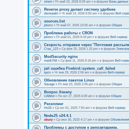
sined
» Пт май 15, 2026 8:29 am » в форуме
Базы данных
Reverse proxy делает систему удобнее
davispalm
» Чт май 14, 2026 6:50 am » в форуме
Веб-сер
sources.list
jokero
» Чт май 07, 2026 10:05 am » в форуме
Общее
Проблема работы с CRON
jokero
» Пт май 01, 2026 6:43 pm » в форуме
Веб-сервер
Скорость отправки через "Почтовая рассылк
Стас_123
» Ср фев 25, 2026 1:25 pm » в форуме
Электро
ModSecurity nginx
marik768
» Ср фев 11, 2026 8:16 pm » в форуме
Веб-серв
jail ошибка Firebird::system_call_failed
qazx
» Чт янв 29, 2026 2:56 am » в форуме
Веб-сервер
Обновление пакетов Linux
Savage
» Пт янв 23, 2026 2:05 pm » в форуме
Общее
Вопрос бэкапу
UABind
» Пн окт 27, 2025 6:09 am » в форуме
Общее
Реселлинг
Ho25
» Ср окт 01, 2025 7:50 am » в форуме
Веб-сервер
NodeJS v24.4.1
sbury
» Ср июл 30, 2025 4:17 pm » в форуме
Объявления
Проблемы с доступом к репозитариям.