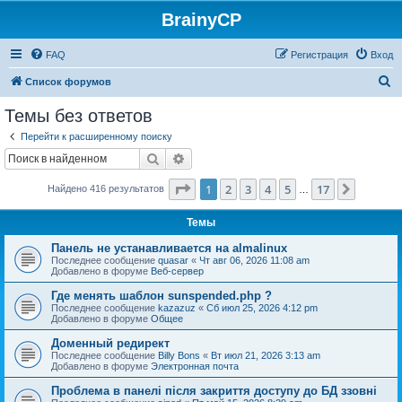
BrainyCP
FAQ
Регистрация
Вход
П
Список форумов
о
Темы без ответов
и
Перейти к расширенному поиску
с
Поиск
Расширенный поиск
к
Страница
1
из
17
1
2
3
4
5
17
След.
Найдено 416 результатов
…
Темы
Панель не устанавливается на almalinux
Последнее сообщение
quasar
«
Чт авг 06, 2026 11:08 am
Добавлено в форуме
Веб-сервер
Где менять шаблон sunspended.php ?
Последнее сообщение
kazazuz
«
Сб июл 25, 2026 4:12 pm
Добавлено в форуме
Общее
Доменный редирект
Последнее сообщение
Billy Bons
«
Вт июл 21, 2026 3:13 am
Добавлено в форуме
Электронная почта
Проблема в панелі після закриття доступу до БД ззовні