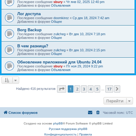
Последнее сообщение
sbury
«
Чт янв 02, 2025 12:40 pm
Добавлено в форуме
Объявления
Лог доступа
Последнее сообщение
doomkirez
«
Ср дек 18, 2024 7:42 am
Добавлено в форуме
Общее
Borg Backup
Последнее сообщение
zulicheg
«
Вт дек 10, 2024 7:18 pm
Добавлено в форуме
Общее
В чем разница?
Последнее сообщение
zulicheg
«
Вт дек 10, 2024 2:15 pm
Добавлено в форуме
Общее
Обновление приложений для Ubuntu 24.04
Последнее сообщение
sbury
«
Пт ноя 29, 2024 9:22 pm
Добавлено в форуме
Объявления
Страница
1
из
17
1
2
3
4
5
17
След.
Найдено 416 результатов
…
Перейти
Список форумов
Часовой пояс:
UTC
Создано на основе
phpBB
® Forum Software © phpBB Limited
Русская поддержка phpBB
Конфиденциальность
|
Правила