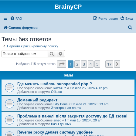
BrainyCP
FAQ
Регистрация
Вход
П
Список форумов
о
Темы без ответов
и
Перейти к расширенному поиску
с
Поиск
Расширенный поиск
к
Страница
1
из
17
1
2
3
4
5
17
След.
Найдено 415 результатов
…
Темы
Где менять шаблон sunspended.php ?
Последнее сообщение
kazazuz
«
Сб июл 25, 2026 4:12 pm
Добавлено в форуме
Общее
Доменный редирект
Последнее сообщение
Billy Bons
«
Вт июл 21, 2026 3:13 am
Добавлено в форуме
Электронная почта
Проблема в панелі після закриття доступу до БД ззовні
Последнее сообщение
sined
«
Пт май 15, 2026 8:29 am
Добавлено в форуме
Базы данных
Reverse proxy делает систему удобнее