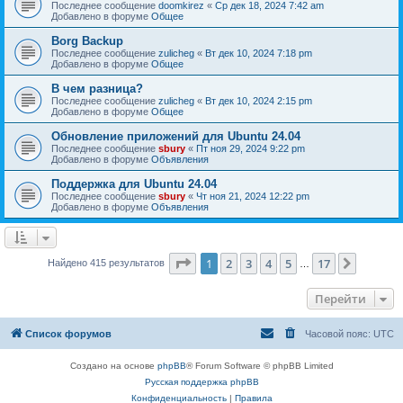
Последнее сообщение
doomkirez
«
Ср дек 18, 2024 7:42 am
Добавлено в форуме
Общее
Borg Backup
Последнее сообщение
zulicheg
«
Вт дек 10, 2024 7:18 pm
Добавлено в форуме
Общее
В чем разница?
Последнее сообщение
zulicheg
«
Вт дек 10, 2024 2:15 pm
Добавлено в форуме
Общее
Обновление приложений для Ubuntu 24.04
Последнее сообщение
sbury
«
Пт ноя 29, 2024 9:22 pm
Добавлено в форуме
Объявления
Поддержка для Ubuntu 24.04
Последнее сообщение
sbury
«
Чт ноя 21, 2024 12:22 pm
Добавлено в форуме
Объявления
Страница
1
из
17
1
2
3
4
5
17
След.
Найдено 415 результатов
…
Перейти
Список форумов
Часовой пояс:
UTC
Создано на основе
phpBB
® Forum Software © phpBB Limited
Русская поддержка phpBB
Конфиденциальность
|
Правила