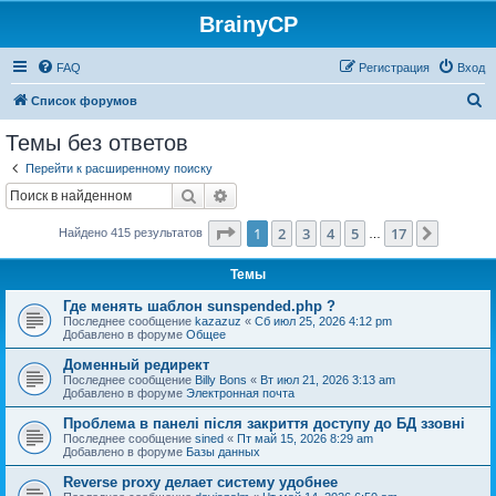
BrainyCP
FAQ
Регистрация
Вход
П
Список форумов
о
Темы без ответов
и
Перейти к расширенному поиску
с
Поиск
Расширенный поиск
к
Страница
1
из
17
1
2
3
4
5
17
След.
Найдено 415 результатов
…
Темы
Где менять шаблон sunspended.php ?
Последнее сообщение
kazazuz
«
Сб июл 25, 2026 4:12 pm
Добавлено в форуме
Общее
Доменный редирект
Последнее сообщение
Billy Bons
«
Вт июл 21, 2026 3:13 am
Добавлено в форуме
Электронная почта
Проблема в панелі після закриття доступу до БД ззовні
Последнее сообщение
sined
«
Пт май 15, 2026 8:29 am
Добавлено в форуме
Базы данных
Reverse proxy делает систему удобнее