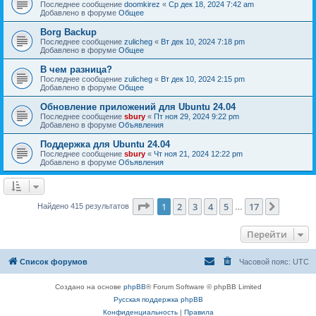
Последнее сообщение
doomkirez
«
Ср дек 18, 2024 7:42 am
Добавлено в форуме
Общее
Borg Backup
Последнее сообщение
zulicheg
«
Вт дек 10, 2024 7:18 pm
Добавлено в форуме
Общее
В чем разница?
Последнее сообщение
zulicheg
«
Вт дек 10, 2024 2:15 pm
Добавлено в форуме
Общее
Обновление приложений для Ubuntu 24.04
Последнее сообщение
sbury
«
Пт ноя 29, 2024 9:22 pm
Добавлено в форуме
Объявления
Поддержка для Ubuntu 24.04
Последнее сообщение
sbury
«
Чт ноя 21, 2024 12:22 pm
Добавлено в форуме
Объявления
Страница
1
из
17
1
2
3
4
5
17
След.
Найдено 415 результатов
…
Перейти
Список форумов
Часовой пояс:
UTC
Создано на основе
phpBB
® Forum Software © phpBB Limited
Русская поддержка phpBB
Конфиденциальность
|
Правила