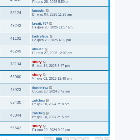
45433
Пн апр 28, 2025 5:50 pm
koreshs
53124
Вт мар 04, 2025 11:28 am
kreativ787
43242
Пт фев 28, 2025 11:17 am
kadirelleos
41102
Вс фев 23, 2025 4:02 pm
ahouse
46249
Пн янв 27, 2025 12:02 pm
sbury
78134
Вт янв 14, 2025 8:47 pm
sbury
63060
Чт янв 02, 2025 12:40 pm
doomkirez
48923
Ср дек 18, 2024 7:42 am
zulicheg
62430
Вт дек 10, 2024 7:18 pm
zulicheg
43844
Вт дек 10, 2024 2:15 pm
sbury
55542
Пт ноя 29, 2024 9:22 pm