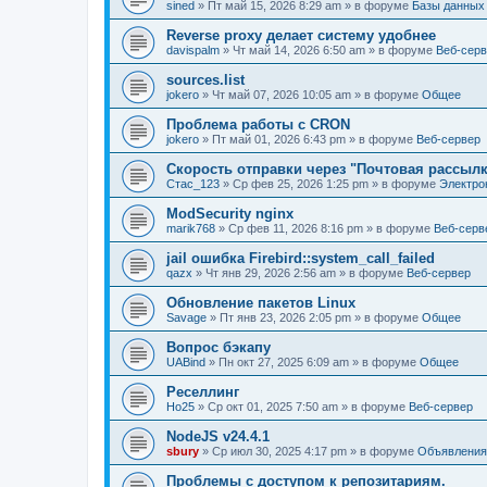
sined
» Пт май 15, 2026 8:29 am » в форуме
Базы данных
Reverse proxy делает систему удобнее
davispalm
» Чт май 14, 2026 6:50 am » в форуме
Веб-сер
sources.list
jokero
» Чт май 07, 2026 10:05 am » в форуме
Общее
Проблема работы с CRON
jokero
» Пт май 01, 2026 6:43 pm » в форуме
Веб-сервер
Скорость отправки через "Почтовая рассылк
Стас_123
» Ср фев 25, 2026 1:25 pm » в форуме
Электро
ModSecurity nginx
marik768
» Ср фев 11, 2026 8:16 pm » в форуме
Веб-серв
jail ошибка Firebird::system_call_failed
qazx
» Чт янв 29, 2026 2:56 am » в форуме
Веб-сервер
Обновление пакетов Linux
Savage
» Пт янв 23, 2026 2:05 pm » в форуме
Общее
Вопрос бэкапу
UABind
» Пн окт 27, 2025 6:09 am » в форуме
Общее
Реселлинг
Ho25
» Ср окт 01, 2025 7:50 am » в форуме
Веб-сервер
NodeJS v24.4.1
sbury
» Ср июл 30, 2025 4:17 pm » в форуме
Объявления
Проблемы с доступом к репозитариям.