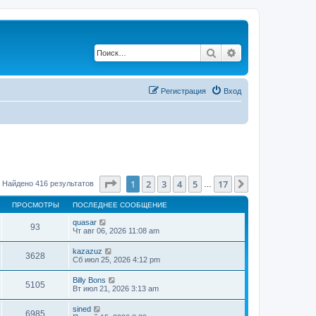
Поиск
Расширенный по
Регистрация
Вход
Страница
1
из
17
1
2
3
4
5
17
След.
Найдено 416 результатов
…
ПРОСМОТРЫ
ПОСЛЕДНЕЕ СООБЩЕНИЕ
quasar
93
Чт авг 06, 2026 11:08 am
kazazuz
3628
Сб июл 25, 2026 4:12 pm
Billy Bons
5105
Вт июл 21, 2026 3:13 am
sined
6985