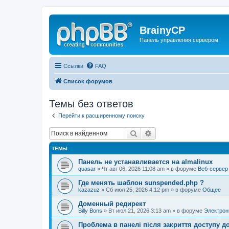
BrainyCP
Панель управления сервером
Ссылки
FAQ
Список форумов
Темы без ответов
Перейти к расширенному поиску
Поиск
Расширенный поиск
ТЕМЫ
Панель не устанавливается на almalinux
quasar
» Чт авг 06, 2026 11:08 am » в форуме
Веб-сервер
Где менять шаблон sunspended.php ?
kazazuz
» Сб июл 25, 2026 4:12 pm » в форуме
Общее
Доменный редирект
Billy Bons
» Вт июл 21, 2026 3:13 am » в форуме
Электрон
Проблема в панелі після закриття доступу до