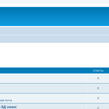
ОТВЕТЫ
0
0
0
ная почта
 БД ззовні
0