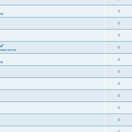
0
вер
0
0
а"
0
нная почта
0
ер
0
0
0
0
0