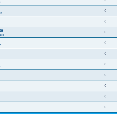
0
я
0
ер
0
00
0
щее
0
р
0
0
я
0
0
0
0