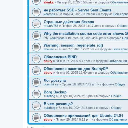
alenka
» Пн апр 28, 2025 5:50 pm » в форуме
Объявлени
не работает SSE - Server Sent Events
koreshs
» Вт мар 04, 2025 11:28 am » в форуме
Веб-серв
Странные действия бекапа
kreativ787
» Пт фев 28, 2025 11:17 am » в форуме
Общее
Why the installation source code error shows 5
kadirelleos
» Вс фев 23, 2025 4:02 pm » в форуме
Об
Warning: session_regenerate_id()
ahouse
» Пн янв 27, 2025 12:02 pm » в форуме
Веб-серве
Обновление BIND
sbury
» Вт янв 14, 2025 8:47 pm » в форуме
Объявления
Oбновление пакетов для BrainyCP
sbury
» Чт янв 02, 2025 12:40 pm » в форуме
Объявлени
Лог доступа
doomkirez
» Ср дек 18, 2024 7:42 am » в форуме
Общее
Borg Backup
zulicheg
» Вт дек 10, 2024 7:18 pm » в форуме
Общее
В чем разница?
zulicheg
» Вт дек 10, 2024 2:15 pm » в форуме
Общее
Обновление приложений для Ubuntu 24.04
sbury
» Пт ноя 29, 2024 9:22 pm » в форуме
Объявления