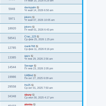
Пт май 15, 2026 8:29 am
davispalm
5948
Чт май 14, 2026 6:50 am
jokero
5971
Чт май 07, 2026 10:05 am
jokero
18920
Пт май 01, 2026 6:43 pm
Стас_123
58541
Ср фев 25, 2026 1:25 pm
marik768
12785
Ср фев 11, 2026 8:16 pm
qazx
13385
Чт янв 29, 2026 2:56 am
Savage
14544
Пт янв 23, 2026 2:05 pm
UABind
19986
Пн окт 27, 2025 6:09 am
Ho25
29558
Ср окт 01, 2025 7:50 am
sbury
34348
Ср июл 30, 2025 4:17 pm
alenka