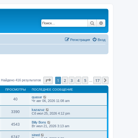
Поиск
Расширенный по
Регистрация
Вход
Страница
1
из
17
1
2
3
4
5
17
След.
Найдено 416 результатов
…
ПРОСМОТРЫ
ПОСЛЕДНЕЕ СООБЩЕНИЕ
quasar
40
Чт авг 06, 2026 11:08 am
kazazuz
3390
Сб июл 25, 2026 4:12 pm
Billy Bons
4543
Вт июл 21, 2026 3:13 am
sined
6747