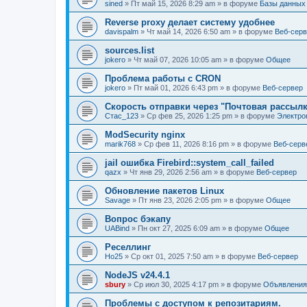
sined
» Пт май 15, 2026 8:29 am » в форуме
Базы данных
Reverse proxy делает систему удобнее
davispalm
» Чт май 14, 2026 6:50 am » в форуме
Веб-сер
sources.list
jokero
» Чт май 07, 2026 10:05 am » в форуме
Общее
Проблема работы с CRON
jokero
» Пт май 01, 2026 6:43 pm » в форуме
Веб-сервер
Скорость отправки через "Почтовая рассылк
Стас_123
» Ср фев 25, 2026 1:25 pm » в форуме
Электро
ModSecurity nginx
marik768
» Ср фев 11, 2026 8:16 pm » в форуме
Веб-серв
jail ошибка Firebird::system_call_failed
qazx
» Чт янв 29, 2026 2:56 am » в форуме
Веб-сервер
Обновление пакетов Linux
Savage
» Пт янв 23, 2026 2:05 pm » в форуме
Общее
Вопрос бэкапу
UABind
» Пн окт 27, 2025 6:09 am » в форуме
Общее
Реселлинг
Ho25
» Ср окт 01, 2025 7:50 am » в форуме
Веб-сервер
NodeJS v24.4.1
sbury
» Ср июл 30, 2025 4:17 pm » в форуме
Объявления
Проблемы с доступом к репозитариям.