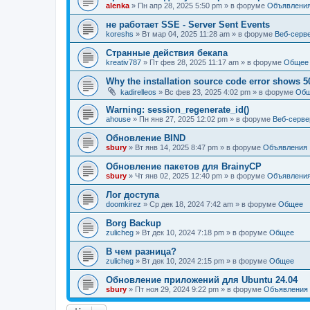
alenka
» Пн апр 28, 2025 5:50 pm » в форуме
Объявлени
не работает SSE - Server Sent Events
koreshs
» Вт мар 04, 2025 11:28 am » в форуме
Веб-серв
Странные действия бекапа
kreativ787
» Пт фев 28, 2025 11:17 am » в форуме
Общее
Why the installation source code error shows 5
kadirelleos
» Вс фев 23, 2025 4:02 pm » в форуме
Об
Warning: session_regenerate_id()
ahouse
» Пн янв 27, 2025 12:02 pm » в форуме
Веб-серве
Обновление BIND
sbury
» Вт янв 14, 2025 8:47 pm » в форуме
Объявления
Oбновление пакетов для BrainyCP
sbury
» Чт янв 02, 2025 12:40 pm » в форуме
Объявлени
Лог доступа
doomkirez
» Ср дек 18, 2024 7:42 am » в форуме
Общее
Borg Backup
zulicheg
» Вт дек 10, 2024 7:18 pm » в форуме
Общее
В чем разница?
zulicheg
» Вт дек 10, 2024 2:15 pm » в форуме
Общее
Обновление приложений для Ubuntu 24.04
sbury
» Пт ноя 29, 2024 9:22 pm » в форуме
Объявления