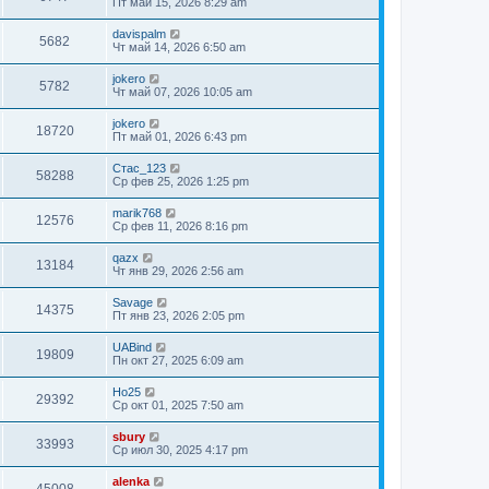
Пт май 15, 2026 8:29 am
davispalm
5682
Чт май 14, 2026 6:50 am
jokero
5782
Чт май 07, 2026 10:05 am
jokero
18720
Пт май 01, 2026 6:43 pm
Стас_123
58288
Ср фев 25, 2026 1:25 pm
marik768
12576
Ср фев 11, 2026 8:16 pm
qazx
13184
Чт янв 29, 2026 2:56 am
Savage
14375
Пт янв 23, 2026 2:05 pm
UABind
19809
Пн окт 27, 2025 6:09 am
Ho25
29392
Ср окт 01, 2025 7:50 am
sbury
33993
Ср июл 30, 2025 4:17 pm
alenka