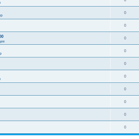
0
я
0
ер
0
00
0
щее
0
р
0
0
я
0
0
0
0