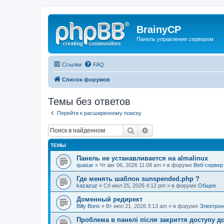
BrainyCP
Панель управления сервером
Ссылки
FAQ
Список форумов
Темы без ответов
Перейти к расширенному поиску
Поиск
Расширенный поиск
ТЕМЫ
Панель не устанавливается на almalinux
quasar
» Чт авг 06, 2026 11:08 am » в форуме
Веб-сервер
Где менять шаблон sunspended.php ?
kazazuz
» Сб июл 25, 2026 4:12 pm » в форуме
Общее
Доменный редирект
Billy Bons
» Вт июл 21, 2026 3:13 am » в форуме
Электрон
Проблема в панелі після закриття доступу до