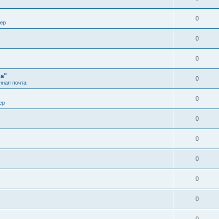
0
вер
0
0
а"
0
нная почта
0
ер
0
0
0
0
0