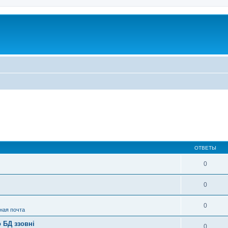
ОТВЕТЫ
0
0
0
ная почта
 БД ззовні
0