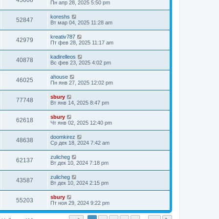
45008
Пн апр 28, 2025 5:50 pm
koreshs
52847
Вт мар 04, 2025 11:28 am
kreativ787
42979
Пт фев 28, 2025 11:17 am
kadirelleos
40878
Вс фев 23, 2025 4:02 pm
ahouse
46025
Пн янв 27, 2025 12:02 pm
sbury
77748
Вт янв 14, 2025 8:47 pm
sbury
62618
Чт янв 02, 2025 12:40 pm
doomkirez
48638
Ср дек 18, 2024 7:42 am
zulicheg
62137
Вт дек 10, 2024 7:18 pm
zulicheg
43587
Вт дек 10, 2024 2:15 pm
sbury
55203
Пт ноя 29, 2024 9:22 pm