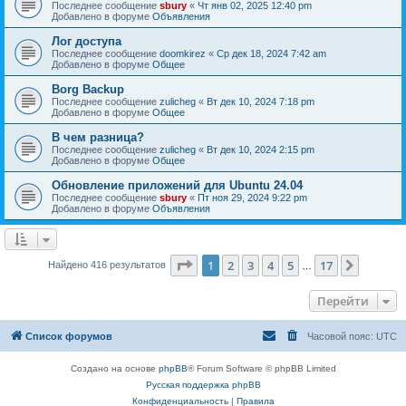
Последнее сообщение
sbury
«
Чт янв 02, 2025 12:40 pm
Добавлено в форуме
Объявления
Лог доступа
Последнее сообщение
doomkirez
«
Ср дек 18, 2024 7:42 am
Добавлено в форуме
Общее
Borg Backup
Последнее сообщение
zulicheg
«
Вт дек 10, 2024 7:18 pm
Добавлено в форуме
Общее
В чем разница?
Последнее сообщение
zulicheg
«
Вт дек 10, 2024 2:15 pm
Добавлено в форуме
Общее
Обновление приложений для Ubuntu 24.04
Последнее сообщение
sbury
«
Пт ноя 29, 2024 9:22 pm
Добавлено в форуме
Объявления
Страница
1
из
17
1
2
3
4
5
17
След.
Найдено 416 результатов
…
Перейти
Список форумов
Часовой пояс:
UTC
Создано на основе
phpBB
® Forum Software © phpBB Limited
Русская поддержка phpBB
Конфиденциальность
|
Правила