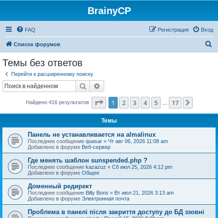
BrainyCP
FAQ
Регистрация
Вход
П
Список форумов
о
Темы без ответов
и
Перейти к расширенному поиску
с
Поиск
Расширенный поиск
к
Страница
1
из
17
1
2
3
4
5
17
След.
Найдено 416 результатов
…
Темы
Панель не устанавливается на almalinux
Последнее сообщение
quasar
«
Чт авг 06, 2026 11:08 am
Добавлено в форуме
Веб-сервер
Где менять шаблон sunspended.php ?
Последнее сообщение
kazazuz
«
Сб июл 25, 2026 4:12 pm
Добавлено в форуме
Общее
Доменный редирект
Последнее сообщение
Billy Bons
«
Вт июл 21, 2026 3:13 am
Добавлено в форуме
Электронная почта
Проблема в панелі після закриття доступу до БД ззовні