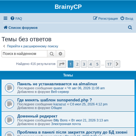
BrainyCP
FAQ
Регистрация
Вход
П
Список форумов
о
Темы без ответов
и
Перейти к расширенному поиску
с
Поиск
Расширенный поиск
к
Страница
1
из
17
1
2
3
4
5
17
След.
Найдено 416 результатов
…
Темы
Панель не устанавливается на almalinux
Последнее сообщение
quasar
«
Чт авг 06, 2026 11:08 am
Добавлено в форуме
Веб-сервер
Где менять шаблон sunspended.php ?
Последнее сообщение
kazazuz
«
Сб июл 25, 2026 4:12 pm
Добавлено в форуме
Общее
Доменный редирект
Последнее сообщение
Billy Bons
«
Вт июл 21, 2026 3:13 am
Добавлено в форуме
Электронная почта
Проблема в панелі після закриття доступу до БД ззовні