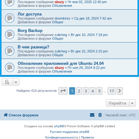
Последнее сообщение
sbury
«
Чт янв 02, 2025 12:40 pm
Добавлено в форуме
Объявления
Лог доступа
Последнее сообщение
doomkirez
«
Ср дек 18, 2024 7:42 am
Добавлено в форуме
Общее
Borg Backup
Последнее сообщение
zulicheg
«
Вт дек 10, 2024 7:18 pm
Добавлено в форуме
Общее
В чем разница?
Последнее сообщение
zulicheg
«
Вт дек 10, 2024 2:15 pm
Добавлено в форуме
Общее
Обновление приложений для Ubuntu 24.04
Последнее сообщение
sbury
«
Пт ноя 29, 2024 9:22 pm
Добавлено в форуме
Объявления
Страница
1
из
17
1
2
3
4
5
17
След.
Найдено 416 результатов
…
Перейти
Список форумов
Часовой пояс:
UTC
Создано на основе
phpBB
® Forum Software © phpBB Limited
Русская поддержка phpBB
Конфиденциальность
|
Правила