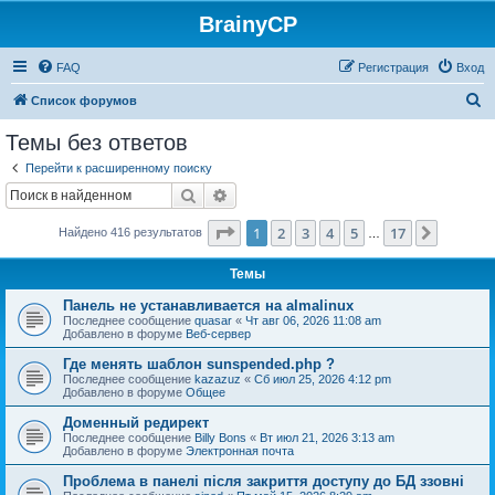
BrainyCP
FAQ
Регистрация
Вход
П
Список форумов
о
Темы без ответов
и
Перейти к расширенному поиску
с
Поиск
Расширенный поиск
к
Страница
1
из
17
1
2
3
4
5
17
След.
Найдено 416 результатов
…
Темы
Панель не устанавливается на almalinux
Последнее сообщение
quasar
«
Чт авг 06, 2026 11:08 am
Добавлено в форуме
Веб-сервер
Где менять шаблон sunspended.php ?
Последнее сообщение
kazazuz
«
Сб июл 25, 2026 4:12 pm
Добавлено в форуме
Общее
Доменный редирект
Последнее сообщение
Billy Bons
«
Вт июл 21, 2026 3:13 am
Добавлено в форуме
Электронная почта
Проблема в панелі після закриття доступу до БД ззовні