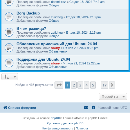
Последнее сообщение
doomkirez
«
Ср дек 18, 2024 7:42 am
Добавлено в форуме
Общее
Borg Backup
Последнее сообщение
zulicheg
«
Вт дек 10, 2024 7:18 pm
Добавлено в форуме
Общее
В чем разница?
Последнее сообщение
zulicheg
«
Вт дек 10, 2024 2:15 pm
Добавлено в форуме
Общее
Обновление приложений для Ubuntu 24.04
Последнее сообщение
sbury
«
Пт ноя 29, 2024 9:22 pm
Добавлено в форуме
Объявления
Поддержка для Ubuntu 24.04
Последнее сообщение
sbury
«
Чт ноя 21, 2024 12:22 pm
Добавлено в форуме
Объявления
Страница
1
из
17
1
2
3
4
5
17
След.
Найдено 415 результатов
…
Перейти
Список форумов
Часовой пояс:
UTC
Создано на основе
phpBB
® Forum Software © phpBB Limited
Русская поддержка phpBB
Конфиденциальность
|
Правила