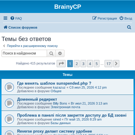
BrainyCP
FAQ
Регистрация
Вход
П
Список форумов
о
Темы без ответов
и
Перейти к расширенному поиску
с
Поиск
Расширенный поиск
к
Страница
1
из
17
1
2
3
4
5
17
След.
Найдено 415 результатов
…
Темы
Где менять шаблон sunspended.php ?
Последнее сообщение
kazazuz
«
Сб июл 25, 2026 4:12 pm
Добавлено в форуме
Общее
Доменный редирект
Последнее сообщение
Billy Bons
«
Вт июл 21, 2026 3:13 am
Добавлено в форуме
Электронная почта
Проблема в панелі після закриття доступу до БД ззовні
Последнее сообщение
sined
«
Пт май 15, 2026 8:29 am
Добавлено в форуме
Базы данных
Reverse proxy делает систему удобнее