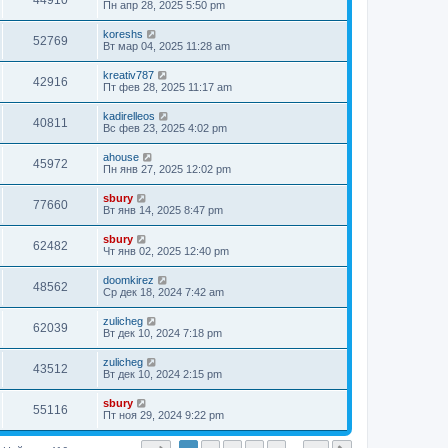
44910
Пн апр 28, 2025 5:50 pm
koreshs
52769
Вт мар 04, 2025 11:28 am
kreativ787
42916
Пт фев 28, 2025 11:17 am
kadirelleos
40811
Вс фев 23, 2025 4:02 pm
ahouse
45972
Пн янв 27, 2025 12:02 pm
sbury
77660
Вт янв 14, 2025 8:47 pm
sbury
62482
Чт янв 02, 2025 12:40 pm
doomkirez
48562
Ср дек 18, 2024 7:42 am
zulicheg
62039
Вт дек 10, 2024 7:18 pm
zulicheg
43512
Вт дек 10, 2024 2:15 pm
sbury
55116
Пт ноя 29, 2024 9:22 pm