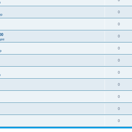
0
я
0
ер
0
00
0
щее
0
р
0
0
я
0
0
0
0