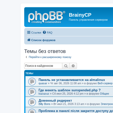
BrainyCP
Панель управления сервером
Ссылки
FAQ
Список форумов
Темы без ответов
Перейти к расширенному поиску
Поиск
Расширенный поиск
ТЕМЫ
Панель не устанавливается на almalinux
quasar
» Чт авг 06, 2026 11:08 am » в форуме
Веб-сервер
Где менять шаблон sunspended.php ?
kazazuz
» Сб июл 25, 2026 4:12 pm » в форуме
Общее
Доменный редирект
Billy Bons
» Вт июл 21, 2026 3:13 am » в форуме
Электрон
Проблема в панелі після закриття доступу до