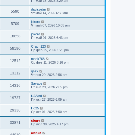
Пт май 15, 2026 8:29 am
davispalm
5590
Чт май 14, 2026 6:50 am
jokero
5709
Чт май 07, 2026 10:05 am
jokero
18658
Пт май 01, 2026 6:43 pm
Стас_123
58190
Ср фев 25, 2026 1:25 pm
marik768
12512
Ср фев 11, 2026 8:16 pm
qazx
13112
Чт янв 29, 2026 2:56 am
Savage
14316
Пт янв 23, 2026 2:05 pm
UABind
19737
Пн окт 27, 2025 6:09 am
Ho25
29336
Ср окт 01, 2025 7:50 am
sbury
33871
Ср июл 30, 2025 4:17 pm
alenka