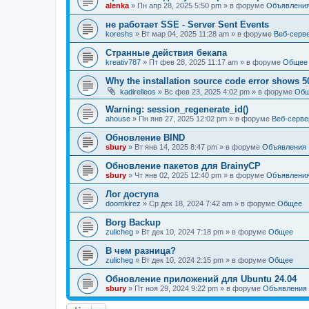
alenka
» Пн апр 28, 2025 5:50 pm » в форуме
Объявлени
не работает SSE - Server Sent Events
koreshs
» Вт мар 04, 2025 11:28 am » в форуме
Веб-серв
Странные действия бекапа
kreativ787
» Пт фев 28, 2025 11:17 am » в форуме
Общее
Why the installation source code error shows 5
kadirelleos
» Вс фев 23, 2025 4:02 pm » в форуме
Об
Warning: session_regenerate_id()
ahouse
» Пн янв 27, 2025 12:02 pm » в форуме
Веб-серве
Обновление BIND
sbury
» Вт янв 14, 2025 8:47 pm » в форуме
Объявления
Oбновление пакетов для BrainyCP
sbury
» Чт янв 02, 2025 12:40 pm » в форуме
Объявлени
Лог доступа
doomkirez
» Ср дек 18, 2024 7:42 am » в форуме
Общее
Borg Backup
zulicheg
» Вт дек 10, 2024 7:18 pm » в форуме
Общее
В чем разница?
zulicheg
» Вт дек 10, 2024 2:15 pm » в форуме
Общее
Обновление приложений для Ubuntu 24.04
sbury
» Пт ноя 29, 2024 9:22 pm » в форуме
Объявления