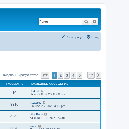
Поиск
Расширенный по
Регистрация
Вход
Страница
1
из
17
1
2
3
4
5
17
След.
Найдено 416 результатов
…
ПРОСМОТРЫ
ПОСЛЕДНЕЕ СООБЩЕНИЕ
quasar
10
Чт авг 06, 2026 11:08 am
kazazuz
3316
Сб июл 25, 2026 4:12 pm
Billy Bons
4343
Вт июл 21, 2026 3:13 am
sined
6678