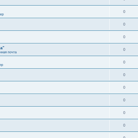
0
вер
0
0
а"
0
нная почта
0
ер
0
0
0
0
0