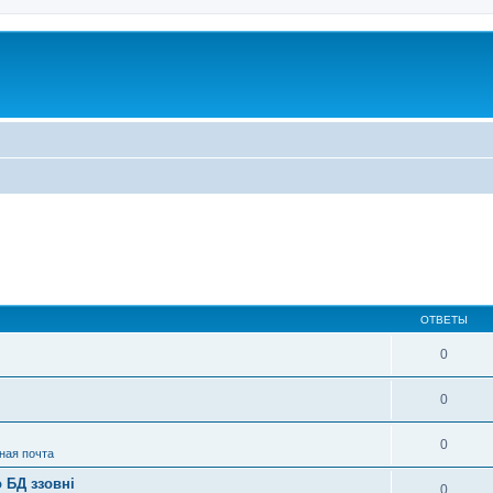
ОТВЕТЫ
0
0
0
ная почта
 БД ззовні
0