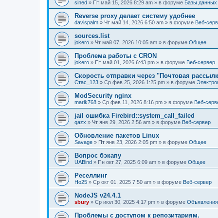
sined
» Пт май 15, 2026 8:29 am » в форуме
Базы данных
Reverse proxy делает систему удобнее
davispalm
» Чт май 14, 2026 6:50 am » в форуме
Веб-сер
sources.list
jokero
» Чт май 07, 2026 10:05 am » в форуме
Общее
Проблема работы с CRON
jokero
» Пт май 01, 2026 6:43 pm » в форуме
Веб-сервер
Скорость отправки через "Почтовая рассылк
Стас_123
» Ср фев 25, 2026 1:25 pm » в форуме
Электро
ModSecurity nginx
marik768
» Ср фев 11, 2026 8:16 pm » в форуме
Веб-серв
jail ошибка Firebird::system_call_failed
qazx
» Чт янв 29, 2026 2:56 am » в форуме
Веб-сервер
Обновление пакетов Linux
Savage
» Пт янв 23, 2026 2:05 pm » в форуме
Общее
Вопрос бэкапу
UABind
» Пн окт 27, 2025 6:09 am » в форуме
Общее
Реселлинг
Ho25
» Ср окт 01, 2025 7:50 am » в форуме
Веб-сервер
NodeJS v24.4.1
sbury
» Ср июл 30, 2025 4:17 pm » в форуме
Объявления
Проблемы с доступом к репозитариям.