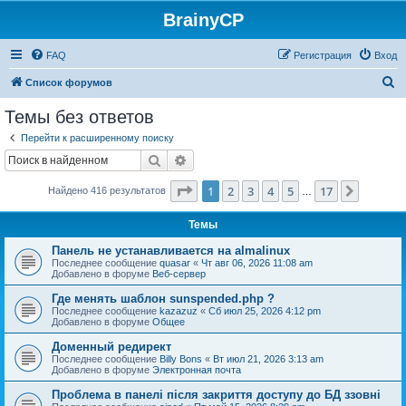
BrainyCP
FAQ
Регистрация
Вход
П
Список форумов
о
Темы без ответов
и
Перейти к расширенному поиску
с
Поиск
Расширенный поиск
к
Страница
1
из
17
1
2
3
4
5
17
След.
Найдено 416 результатов
…
Темы
Панель не устанавливается на almalinux
Последнее сообщение
quasar
«
Чт авг 06, 2026 11:08 am
Добавлено в форуме
Веб-сервер
Где менять шаблон sunspended.php ?
Последнее сообщение
kazazuz
«
Сб июл 25, 2026 4:12 pm
Добавлено в форуме
Общее
Доменный редирект
Последнее сообщение
Billy Bons
«
Вт июл 21, 2026 3:13 am
Добавлено в форуме
Электронная почта
Проблема в панелі після закриття доступу до БД ззовні