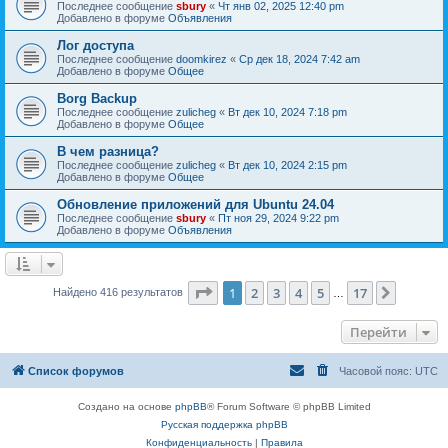
Последнее сообщение
sbury
«
Чт янв 02, 2025 12:40 pm
Добавлено в форуме
Объявления
Лог доступа
Последнее сообщение
doomkirez
«
Ср дек 18, 2024 7:42 am
Добавлено в форуме
Общее
Borg Backup
Последнее сообщение
zulicheg
«
Вт дек 10, 2024 7:18 pm
Добавлено в форуме
Общее
В чем разница?
Последнее сообщение
zulicheg
«
Вт дек 10, 2024 2:15 pm
Добавлено в форуме
Общее
Обновление приложений для Ubuntu 24.04
Последнее сообщение
sbury
«
Пт ноя 29, 2024 9:22 pm
Добавлено в форуме
Объявления
Страница
1
из
17
1
2
3
4
5
17
След.
Найдено 416 результатов
…
Перейти
Список форумов
Часовой пояс:
UTC
Создано на основе
phpBB
® Forum Software © phpBB Limited
Русская поддержка phpBB
Конфиденциальность
|
Правила