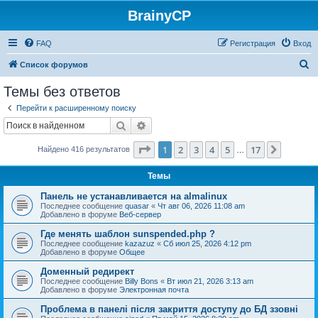
BrainyCP
FAQ
Регистрация
Вход
П
Список форумов
о
Темы без ответов
и
Перейти к расширенному поиску
с
Поиск
Расширенный поиск
к
Страница
1
из
17
1
2
3
4
5
17
След.
Найдено 416 результатов
…
Темы
Панель не устанавливается на almalinux
Последнее сообщение
quasar
«
Чт авг 06, 2026 11:08 am
Добавлено в форуме
Веб-сервер
Где менять шаблон sunspended.php ?
Последнее сообщение
kazazuz
«
Сб июл 25, 2026 4:12 pm
Добавлено в форуме
Общее
Доменный редирект
Последнее сообщение
Billy Bons
«
Вт июл 21, 2026 3:13 am
Добавлено в форуме
Электронная почта
Проблема в панелі після закриття доступу до БД ззовні