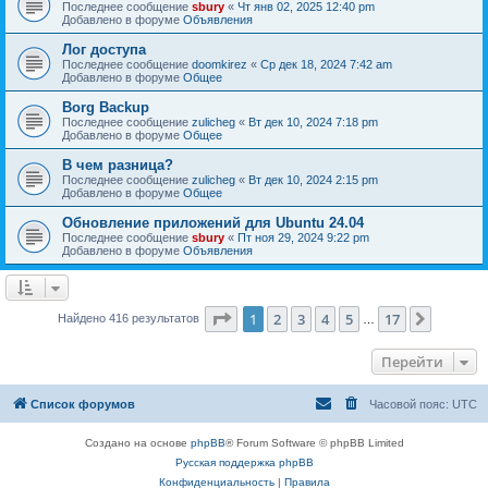
Последнее сообщение
sbury
«
Чт янв 02, 2025 12:40 pm
Добавлено в форуме
Объявления
Лог доступа
Последнее сообщение
doomkirez
«
Ср дек 18, 2024 7:42 am
Добавлено в форуме
Общее
Borg Backup
Последнее сообщение
zulicheg
«
Вт дек 10, 2024 7:18 pm
Добавлено в форуме
Общее
В чем разница?
Последнее сообщение
zulicheg
«
Вт дек 10, 2024 2:15 pm
Добавлено в форуме
Общее
Обновление приложений для Ubuntu 24.04
Последнее сообщение
sbury
«
Пт ноя 29, 2024 9:22 pm
Добавлено в форуме
Объявления
Страница
1
из
17
1
2
3
4
5
17
След.
Найдено 416 результатов
…
Перейти
Список форумов
Часовой пояс:
UTC
Создано на основе
phpBB
® Forum Software © phpBB Limited
Русская поддержка phpBB
Конфиденциальность
|
Правила