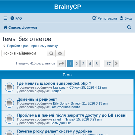
BrainyCP
FAQ
Регистрация
Вход
П
Список форумов
о
Темы без ответов
и
Перейти к расширенному поиску
с
Поиск
Расширенный поиск
к
Страница
1
из
17
1
2
3
4
5
17
След.
Найдено 415 результатов
…
Темы
Где менять шаблон sunspended.php ?
Последнее сообщение
kazazuz
«
Сб июл 25, 2026 4:12 pm
Добавлено в форуме
Общее
Доменный редирект
Последнее сообщение
Billy Bons
«
Вт июл 21, 2026 3:13 am
Добавлено в форуме
Электронная почта
Проблема в панелі після закриття доступу до БД ззовні
Последнее сообщение
sined
«
Пт май 15, 2026 8:29 am
Добавлено в форуме
Базы данных
Reverse proxy делает систему удобнее