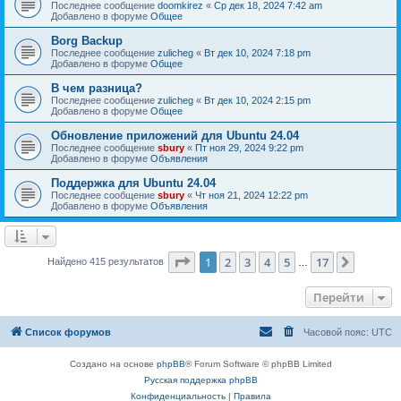
Последнее сообщение
doomkirez
«
Ср дек 18, 2024 7:42 am
Добавлено в форуме
Общее
Borg Backup
Последнее сообщение
zulicheg
«
Вт дек 10, 2024 7:18 pm
Добавлено в форуме
Общее
В чем разница?
Последнее сообщение
zulicheg
«
Вт дек 10, 2024 2:15 pm
Добавлено в форуме
Общее
Обновление приложений для Ubuntu 24.04
Последнее сообщение
sbury
«
Пт ноя 29, 2024 9:22 pm
Добавлено в форуме
Объявления
Поддержка для Ubuntu 24.04
Последнее сообщение
sbury
«
Чт ноя 21, 2024 12:22 pm
Добавлено в форуме
Объявления
Страница
1
из
17
1
2
3
4
5
17
След.
Найдено 415 результатов
…
Перейти
Список форумов
Часовой пояс:
UTC
Создано на основе
phpBB
® Forum Software © phpBB Limited
Русская поддержка phpBB
Конфиденциальность
|
Правила