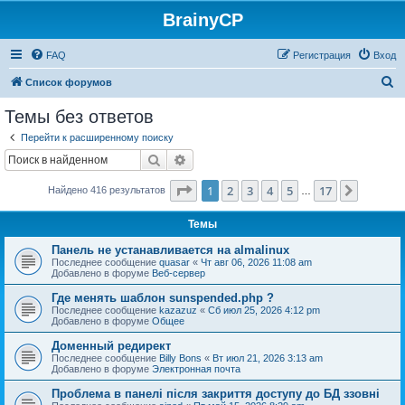
BrainyCP
FAQ
Регистрация
Вход
П
Список форумов
о
Темы без ответов
и
Перейти к расширенному поиску
с
Поиск
Расширенный поиск
к
Страница
1
из
17
1
2
3
4
5
17
След.
Найдено 416 результатов
…
Темы
Панель не устанавливается на almalinux
Последнее сообщение
quasar
«
Чт авг 06, 2026 11:08 am
Добавлено в форуме
Веб-сервер
Где менять шаблон sunspended.php ?
Последнее сообщение
kazazuz
«
Сб июл 25, 2026 4:12 pm
Добавлено в форуме
Общее
Доменный редирект
Последнее сообщение
Billy Bons
«
Вт июл 21, 2026 3:13 am
Добавлено в форуме
Электронная почта
Проблема в панелі після закриття доступу до БД ззовні