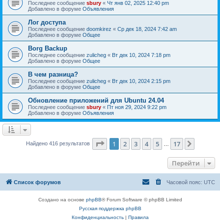
Последнее сообщение
sbury
«
Чт янв 02, 2025 12:40 pm
Добавлено в форуме
Объявления
Лог доступа
Последнее сообщение
doomkirez
«
Ср дек 18, 2024 7:42 am
Добавлено в форуме
Общее
Borg Backup
Последнее сообщение
zulicheg
«
Вт дек 10, 2024 7:18 pm
Добавлено в форуме
Общее
В чем разница?
Последнее сообщение
zulicheg
«
Вт дек 10, 2024 2:15 pm
Добавлено в форуме
Общее
Обновление приложений для Ubuntu 24.04
Последнее сообщение
sbury
«
Пт ноя 29, 2024 9:22 pm
Добавлено в форуме
Объявления
Страница
1
из
17
1
2
3
4
5
17
След.
Найдено 416 результатов
…
Перейти
Список форумов
Часовой пояс:
UTC
Создано на основе
phpBB
® Forum Software © phpBB Limited
Русская поддержка phpBB
Конфиденциальность
|
Правила