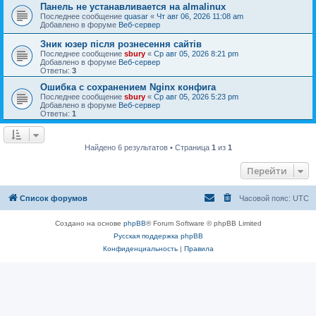
Панель не устанавливается на almalinux
Последнее сообщение
quasar
«
Чт авг 06, 2026 11:08 am
Добавлено в форуме
Веб-сервер
Зник юзер після рознесення сайтів
Последнее сообщение
sbury
«
Ср авг 05, 2026 8:21 pm
Добавлено в форуме
Веб-сервер
Ответы:
3
Ошибка с сохранением Nginx конфига
Последнее сообщение
sbury
«
Ср авг 05, 2026 5:23 pm
Добавлено в форуме
Веб-сервер
Ответы:
1
Найдено 6 результатов • Страница
1
из
1
Перейти
Список форумов
Часовой пояс:
UTC
Создано на основе
phpBB
® Forum Software © phpBB Limited
Русская поддержка phpBB
Конфиденциальность
|
Правила