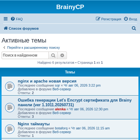
BrainyCP
FAQ
Регистрация
Вход
П
Список форумов
о
Активные темы
и
Перейти к расширенному поиску
с
Поиск
Расширенный поиск
к
Найдено 6 результатов • Страница
1
из
1
Темы
nginx и apache новая версия
Последнее сообщение
sqr
«
Чт авг 06, 2026 3:22 pm
Добавлено в форуме
Веб-сервер
Ответы:
2
Ошибка генерации Let's Encrypt сертификата для Brainy
панели (ver 1.1011.20260731)
Последнее сообщение
alenka
«
Чт авг 06, 2026 12:30 pm
Добавлено в форуме
Веб-сервер
Ответы:
3
Nginx таймауты
Последнее сообщение
botaforq
«
Чт авг 06, 2026 11:15 am
Добавлено в форуме
Веб-сервер
Ответы:
1