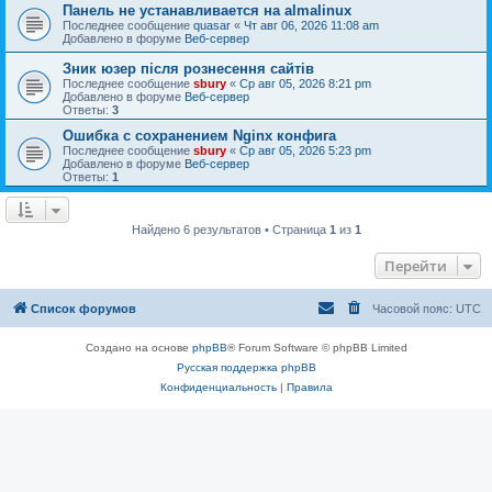
Панель не устанавливается на almalinux
Последнее сообщение
quasar
«
Чт авг 06, 2026 11:08 am
Добавлено в форуме
Веб-сервер
Зник юзер після рознесення сайтів
Последнее сообщение
sbury
«
Ср авг 05, 2026 8:21 pm
Добавлено в форуме
Веб-сервер
Ответы:
3
Ошибка с сохранением Nginx конфига
Последнее сообщение
sbury
«
Ср авг 05, 2026 5:23 pm
Добавлено в форуме
Веб-сервер
Ответы:
1
Найдено 6 результатов • Страница
1
из
1
Перейти
Список форумов
Часовой пояс:
UTC
Создано на основе
phpBB
® Forum Software © phpBB Limited
Русская поддержка phpBB
Конфиденциальность
|
Правила