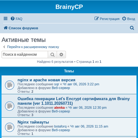
BrainyCP
FAQ
Регистрация
Вход
П
Список форумов
о
Активные темы
и
Перейти к расширенному поиску
с
Поиск
Расширенный поиск
к
Найдено 6 результатов • Страница
1
из
1
Темы
nginx и apache новая версия
Последнее сообщение
sqr
«
Чт авг 06, 2026 3:22 pm
Добавлено в форуме
Веб-сервер
Ответы:
2
Ошибка генерации Let's Encrypt сертификата для Brainy
панели (ver 1.1011.20260731)
Последнее сообщение
alenka
«
Чт авг 06, 2026 12:30 pm
Добавлено в форуме
Веб-сервер
Ответы:
3
Nginx таймауты
Последнее сообщение
botaforq
«
Чт авг 06, 2026 11:15 am
Добавлено в форуме
Веб-сервер
Ответы:
1