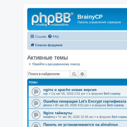
BrainyCP
Панель управления сервером
Ссылки
FAQ
Список форумов
Активные темы
Перейти к расширенному поиску
Поиск
Расширенный поиск
ТЕМЫ
nginx и apache новая версия
sqr
» Ср авг 05, 2026 2:51 pm » в форуме
Веб-сервер
Ошибка генерации Let's Encrypt сертификата д
jokero
» Вт авг 04, 2026 4:51 pm » в форуме
Веб-сервер
Nginx таймауты
botaforq
» Чт авг 06, 2026 10:28 am » в форуме
Веб-серве
Панель не устанавливается на almalinux