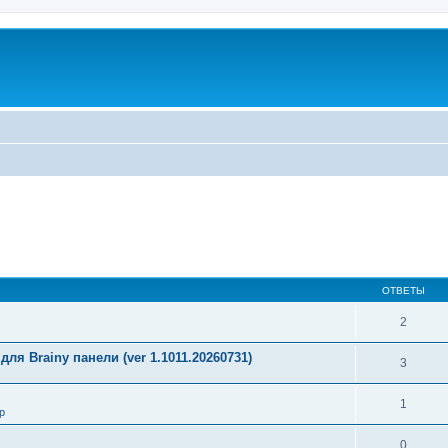
ОТВЕТЫ
2
ля Brainy панели (ver 1.1011.20260731)
3
1
р
0