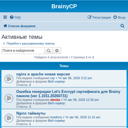
BrainyCP
FAQ
Регистрация
Вход
П
Список форумов
о
Активные темы
и
Перейти к расширенному поиску
с
Поиск
Расширенный поиск
к
Найдено 6 результатов • Страница
1
из
1
Темы
nginx и apache новая версия
Последнее сообщение
sqr
«
Чт авг 06, 2026 3:22 pm
Добавлено в форуме
Веб-сервер
Ответы:
2
Ошибка генерации Let's Encrypt сертификата для Brainy
панели (ver 1.1011.20260731)
Последнее сообщение
alenka
«
Чт авг 06, 2026 12:30 pm
Добавлено в форуме
Веб-сервер
Ответы:
3
Nginx таймауты
Последнее сообщение
botaforq
«
Чт авг 06, 2026 11:15 am
Добавлено в форуме
Веб-сервер
Ответы:
1