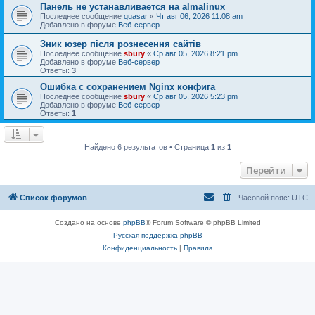
Панель не устанавливается на almalinux
Последнее сообщение
quasar
«
Чт авг 06, 2026 11:08 am
Добавлено в форуме
Веб-сервер
Зник юзер після рознесення сайтів
Последнее сообщение
sbury
«
Ср авг 05, 2026 8:21 pm
Добавлено в форуме
Веб-сервер
Ответы:
3
Ошибка с сохранением Nginx конфига
Последнее сообщение
sbury
«
Ср авг 05, 2026 5:23 pm
Добавлено в форуме
Веб-сервер
Ответы:
1
Найдено 6 результатов • Страница
1
из
1
Перейти
Список форумов
Часовой пояс:
UTC
Создано на основе
phpBB
® Forum Software © phpBB Limited
Русская поддержка phpBB
Конфиденциальность
|
Правила