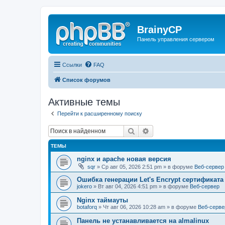
BrainyCP
Панель управления сервером
Ссылки
FAQ
Список форумов
Активные темы
Перейти к расширенному поиску
Поиск
Расширенный поиск
ТЕМЫ
nginx и apache новая версия
sqr
» Ср авг 05, 2026 2:51 pm » в форуме
Веб-сервер
Ошибка генерации Let's Encrypt сертификата д
jokero
» Вт авг 04, 2026 4:51 pm » в форуме
Веб-сервер
Nginx таймауты
botaforq
» Чт авг 06, 2026 10:28 am » в форуме
Веб-серве
Панель не устанавливается на almalinux