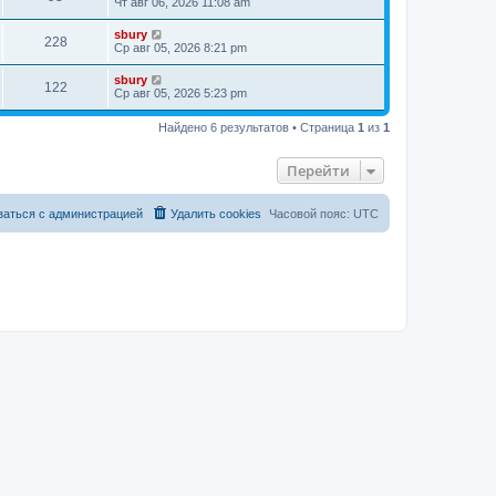
Чт авг 06, 2026 11:08 am
sbury
228
Ср авг 05, 2026 8:21 pm
sbury
122
Ср авг 05, 2026 5:23 pm
Найдено 6 результатов • Страница
1
из
1
Перейти
заться с администрацией
Удалить cookies
Часовой пояс:
UTC