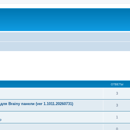
ОТВЕТЫ
3
ля Brainy панели (ver 1.1011.20260731)
3
1
р
0