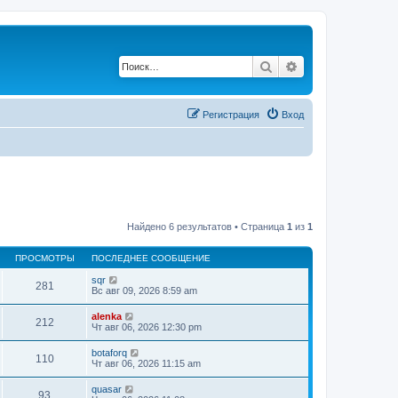
Поиск
Расширенный по
Регистрация
Вход
Найдено 6 результатов • Страница
1
из
1
ПРОСМОТРЫ
ПОСЛЕДНЕЕ СООБЩЕНИЕ
sqr
281
Вс авг 09, 2026 8:59 am
alenka
212
Чт авг 06, 2026 12:30 pm
botaforq
110
Чт авг 06, 2026 11:15 am
quasar
93