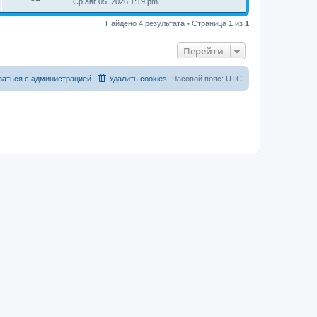
Ср авг 05, 2026 1:19 pm
Найдено 4 результата • Страница
1
из
1
Перейти
заться с администрацией
Удалить cookies
Часовой пояс:
UTC