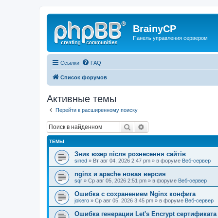
BrainyCP
Панель управления сервером
Ссылки
FAQ
Список форумов
Активные темы
Перейти к расширенному поиску
Поиск
Расширенный поиск
ТЕМЫ
Зник юзер після рознесення сайтів
sined
» Вт авг 04, 2026 2:47 pm » в форуме
Веб-сервер
nginx и apache новая версия
sqr
» Ср авг 05, 2026 2:51 pm » в форуме
Веб-сервер
Ошибка с сохранением Nginx конфига
jokero
» Ср авг 05, 2026 3:45 pm » в форуме
Веб-сервер
Ошибка генерации Let's Encrypt сертификата д