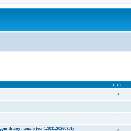
ОТВЕТЫ
3
1
1
ля Brainy панели (ver 1.1011.20260731)
2