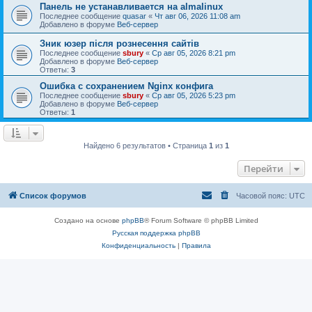
Панель не устанавливается на almalinux
Последнее сообщение
quasar
«
Чт авг 06, 2026 11:08 am
Добавлено в форуме
Веб-сервер
Зник юзер після рознесення сайтів
Последнее сообщение
sbury
«
Ср авг 05, 2026 8:21 pm
Добавлено в форуме
Веб-сервер
Ответы:
3
Ошибка с сохранением Nginx конфига
Последнее сообщение
sbury
«
Ср авг 05, 2026 5:23 pm
Добавлено в форуме
Веб-сервер
Ответы:
1
Найдено 6 результатов • Страница
1
из
1
Перейти
Список форумов
Часовой пояс:
UTC
Создано на основе
phpBB
® Forum Software © phpBB Limited
Русская поддержка phpBB
Конфиденциальность
|
Правила