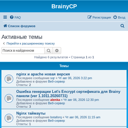
BrainyCP
FAQ
Регистрация
Вход
П
Список форумов
о
Активные темы
и
Перейти к расширенному поиску
с
Поиск
Расширенный поиск
к
Найдено 6 результатов • Страница
1
из
1
Темы
nginx и apache новая версия
Последнее сообщение
sqr
«
Чт авг 06, 2026 3:22 pm
Добавлено в форуме
Веб-сервер
Ответы:
2
Ошибка генерации Let's Encrypt сертификата для Brainy
панели (ver 1.1011.20260731)
Последнее сообщение
alenka
«
Чт авг 06, 2026 12:30 pm
Добавлено в форуме
Веб-сервер
Ответы:
3
Nginx таймауты
Последнее сообщение
botaforq
«
Чт авг 06, 2026 11:15 am
Добавлено в форуме
Веб-сервер
Ответы:
1