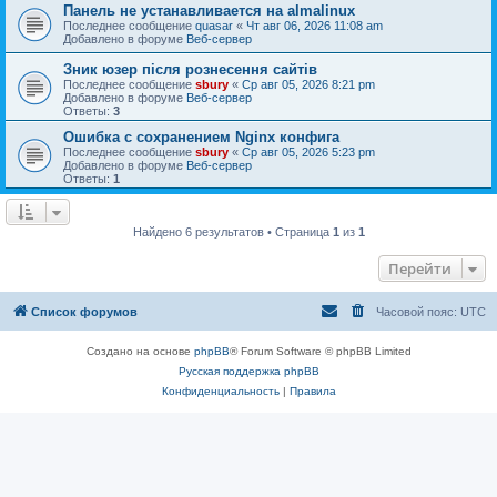
Панель не устанавливается на almalinux
Последнее сообщение
quasar
«
Чт авг 06, 2026 11:08 am
Добавлено в форуме
Веб-сервер
Зник юзер після рознесення сайтів
Последнее сообщение
sbury
«
Ср авг 05, 2026 8:21 pm
Добавлено в форуме
Веб-сервер
Ответы:
3
Ошибка с сохранением Nginx конфига
Последнее сообщение
sbury
«
Ср авг 05, 2026 5:23 pm
Добавлено в форуме
Веб-сервер
Ответы:
1
Найдено 6 результатов • Страница
1
из
1
Перейти
Список форумов
Часовой пояс:
UTC
Создано на основе
phpBB
® Forum Software © phpBB Limited
Русская поддержка phpBB
Конфиденциальность
|
Правила