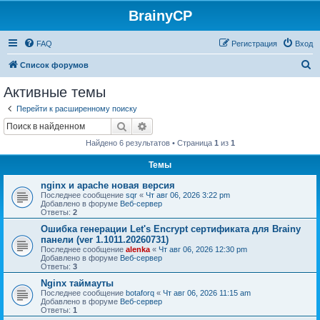
BrainyCP
FAQ
Регистрация
Вход
П
Список форумов
о
Активные темы
и
Перейти к расширенному поиску
с
Поиск
Расширенный поиск
к
Найдено 6 результатов • Страница
1
из
1
Темы
nginx и apache новая версия
Последнее сообщение
sqr
«
Чт авг 06, 2026 3:22 pm
Добавлено в форуме
Веб-сервер
Ответы:
2
Ошибка генерации Let's Encrypt сертификата для Brainy
панели (ver 1.1011.20260731)
Последнее сообщение
alenka
«
Чт авг 06, 2026 12:30 pm
Добавлено в форуме
Веб-сервер
Ответы:
3
Nginx таймауты
Последнее сообщение
botaforq
«
Чт авг 06, 2026 11:15 am
Добавлено в форуме
Веб-сервер
Ответы:
1