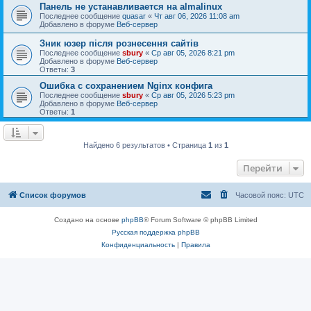
Панель не устанавливается на almalinux
Последнее сообщение
quasar
«
Чт авг 06, 2026 11:08 am
Добавлено в форуме
Веб-сервер
Зник юзер після рознесення сайтів
Последнее сообщение
sbury
«
Ср авг 05, 2026 8:21 pm
Добавлено в форуме
Веб-сервер
Ответы:
3
Ошибка с сохранением Nginx конфига
Последнее сообщение
sbury
«
Ср авг 05, 2026 5:23 pm
Добавлено в форуме
Веб-сервер
Ответы:
1
Найдено 6 результатов • Страница
1
из
1
Перейти
Список форумов
Часовой пояс:
UTC
Создано на основе
phpBB
® Forum Software © phpBB Limited
Русская поддержка phpBB
Конфиденциальность
|
Правила