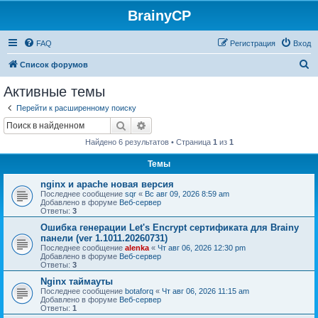
BrainyCP
FAQ
Регистрация
Вход
П
Список форумов
о
Активные темы
и
Перейти к расширенному поиску
с
Поиск
Расширенный поиск
к
Найдено 6 результатов • Страница
1
из
1
Темы
nginx и apache новая версия
Последнее сообщение
sqr
«
Вс авг 09, 2026 8:59 am
Добавлено в форуме
Веб-сервер
Ответы:
3
Ошибка генерации Let's Encrypt сертификата для Brainy
панели (ver 1.1011.20260731)
Последнее сообщение
alenka
«
Чт авг 06, 2026 12:30 pm
Добавлено в форуме
Веб-сервер
Ответы:
3
Nginx таймауты
Последнее сообщение
botaforq
«
Чт авг 06, 2026 11:15 am
Добавлено в форуме
Веб-сервер
Ответы:
1