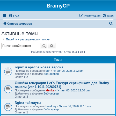
BrainyCP
FAQ
Регистрация
Вход
П
Список форумов
о
Активные темы
и
Перейти к расширенному поиску
с
Поиск
Расширенный поиск
к
Найдено 6 результатов • Страница
1
из
1
Темы
nginx и apache новая версия
Последнее сообщение
sqr
«
Чт авг 06, 2026 3:22 pm
Добавлено в форуме
Веб-сервер
Ответы:
2
Ошибка генерации Let's Encrypt сертификата для Brainy
панели (ver 1.1011.20260731)
Последнее сообщение
alenka
«
Чт авг 06, 2026 12:30 pm
Добавлено в форуме
Веб-сервер
Ответы:
3
Nginx таймауты
Последнее сообщение
botaforq
«
Чт авг 06, 2026 11:15 am
Добавлено в форуме
Веб-сервер
Ответы:
1