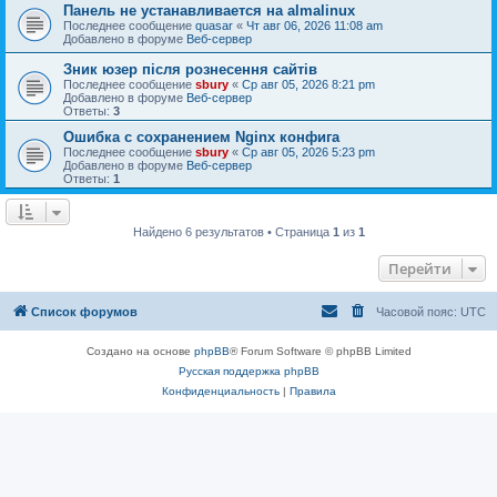
Панель не устанавливается на almalinux
Последнее сообщение
quasar
«
Чт авг 06, 2026 11:08 am
Добавлено в форуме
Веб-сервер
Зник юзер після рознесення сайтів
Последнее сообщение
sbury
«
Ср авг 05, 2026 8:21 pm
Добавлено в форуме
Веб-сервер
Ответы:
3
Ошибка с сохранением Nginx конфига
Последнее сообщение
sbury
«
Ср авг 05, 2026 5:23 pm
Добавлено в форуме
Веб-сервер
Ответы:
1
Найдено 6 результатов • Страница
1
из
1
Перейти
Список форумов
Часовой пояс:
UTC
Создано на основе
phpBB
® Forum Software © phpBB Limited
Русская поддержка phpBB
Конфиденциальность
|
Правила