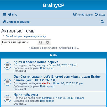
BrainyCP
FAQ
Регистрация
Вход
П
Список форумов
о
Активные темы
и
Перейти к расширенному поиску
с
Поиск
Расширенный поиск
к
Найдено 6 результатов • Страница
1
из
1
Темы
nginx и apache новая версия
Последнее сообщение
sqr
«
Вс авг 09, 2026 8:59 am
Добавлено в форуме
Веб-сервер
Ответы:
3
Ошибка генерации Let's Encrypt сертификата для Brainy
панели (ver 1.1011.20260731)
Последнее сообщение
alenka
«
Чт авг 06, 2026 12:30 pm
Добавлено в форуме
Веб-сервер
Ответы:
3
Nginx таймауты
Последнее сообщение
botaforq
«
Чт авг 06, 2026 11:15 am
Добавлено в форуме
Веб-сервер
Ответы:
1