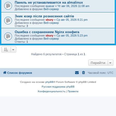
Панель не устанавливается на almalinux
Последнее сообщение
quasar
«
Чт авг 06, 2026 11:08 am
Добавлено в форуме
Веб-сервер
Зник юзер після рознесення сайтів
Последнее сообщение
sbury
«
Ср авг 05, 2026 8:21 pm
Добавлено в форуме
Веб-сервер
Ответы:
3
Ошибка с сохранением Nginx конфига
Последнее сообщение
sbury
«
Ср авг 05, 2026 5:23 pm
Добавлено в форуме
Веб-сервер
Ответы:
1
Найдено 6 результатов • Страница
1
из
1
Перейти
Список форумов
Часовой пояс:
UTC
Создано на основе
phpBB
® Forum Software © phpBB Limited
Русская поддержка phpBB
Конфиденциальность
|
Правила