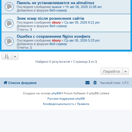
Панель не устанавливается на almalinux
Последнее сообщение
quasar
«
Чт авг 06, 2026 11:08 am
Добавлено в форуме
Веб-сервер
Зник юзер після рознесення сайтів
Последнее сообщение
sbury
«
Ср авг 05, 2026 8:21 pm
Добавлено в форуме
Веб-сервер
Ответы:
3
Ошибка с сохранением Nginx конфига
Последнее сообщение
sbury
«
Ср авг 05, 2026 5:23 pm
Добавлено в форуме
Веб-сервер
Ответы:
1
Найдено 6 результатов • Страница
1
из
1
Перейти
Список форумов
Часовой пояс:
UTC
Создано на основе
phpBB
® Forum Software © phpBB Limited
Русская поддержка phpBB
Конфиденциальность
|
Правила