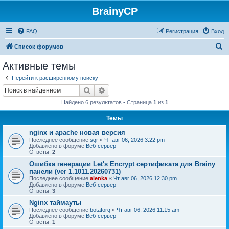
BrainyCP
FAQ
Регистрация
Вход
П
Список форумов
о
Активные темы
и
Перейти к расширенному поиску
с
Поиск
Расширенный поиск
к
Найдено 6 результатов • Страница
1
из
1
Темы
nginx и apache новая версия
Последнее сообщение
sqr
«
Чт авг 06, 2026 3:22 pm
Добавлено в форуме
Веб-сервер
Ответы:
2
Ошибка генерации Let's Encrypt сертификата для Brainy
панели (ver 1.1011.20260731)
Последнее сообщение
alenka
«
Чт авг 06, 2026 12:30 pm
Добавлено в форуме
Веб-сервер
Ответы:
3
Nginx таймауты
Последнее сообщение
botaforq
«
Чт авг 06, 2026 11:15 am
Добавлено в форуме
Веб-сервер
Ответы:
1