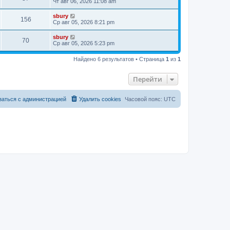
Чт авг 06, 2026 11:08 am
sbury
156
Ср авг 05, 2026 8:21 pm
sbury
70
Ср авг 05, 2026 5:23 pm
Найдено 6 результатов • Страница
1
из
1
Перейти
заться с администрацией
Удалить cookies
Часовой пояс:
UTC