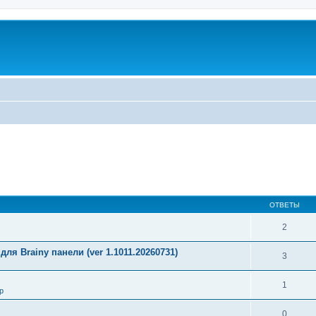
ОТВЕТЫ
2
ля Brainy панели (ver 1.1011.20260731)
3
1
р
0