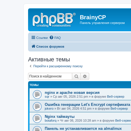
BrainyCP
Панель управления сервером
Ссылки
FAQ
Список форумов
Активные темы
Перейти к расширенному поиску
Поиск
Расширенный поиск
ТЕМЫ
nginx и apache новая версия
sqr
» Ср авг 05, 2026 2:51 pm » в форуме
Веб-сервер
Ошибка генерации Let's Encrypt сертификата д
jokero
» Вт авг 04, 2026 4:51 pm » в форуме
Веб-сервер
Nginx таймауты
botaforq
» Чт авг 06, 2026 10:28 am » в форуме
Веб-серве
Панель не устанавливается на almalinux