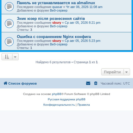
Панель не устанавливается на almalinux
Последнее сообщение
quasar
«
Чт авг 06, 2026 11:08 am
Добавлено в форуме
Веб-сервер
Зник юзер після рознесення сайтів
Последнее сообщение
sbury
«
Ср авг 05, 2026 8:21 pm
Добавлено в форуме
Веб-сервер
Ответы:
3
Ошибка с сохранением Nginx конфига
Последнее сообщение
sbury
«
Ср авг 05, 2026 5:23 pm
Добавлено в форуме
Веб-сервер
Ответы:
1
Найдено 6 результатов • Страница
1
из
1
Перейти
Список форумов
Часовой пояс:
UTC
Создано на основе
phpBB
® Forum Software © phpBB Limited
Русская поддержка phpBB
Конфиденциальность
|
Правила