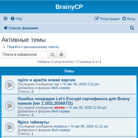
BrainyCP
FAQ
Регистрация
Вход
П
Список форумов
о
Активные темы
и
Перейти к расширенному поиску
с
Поиск
Расширенный поиск
к
Найдено 6 результатов • Страница
1
из
1
Темы
nginx и apache новая версия
Последнее сообщение
sqr
«
Чт авг 06, 2026 3:22 pm
Добавлено в форуме
Веб-сервер
Ответы:
2
Ошибка генерации Let's Encrypt сертификата для Brainy
панели (ver 1.1011.20260731)
Последнее сообщение
alenka
«
Чт авг 06, 2026 12:30 pm
Добавлено в форуме
Веб-сервер
Ответы:
3
Nginx таймауты
Последнее сообщение
botaforq
«
Чт авг 06, 2026 11:15 am
Добавлено в форуме
Веб-сервер
Ответы:
1