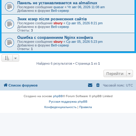
Панель не устанавливается на almalinux
Последнее сообщение
quasar
«
Чт авг 06, 2026 11:08 am
Добавлено в форуме
Веб-сервер
Зник юзер після рознесення сайтів
Последнее сообщение
sbury
«
Ср авг 05, 2026 8:21 pm
Добавлено в форуме
Веб-сервер
Ответы:
3
Ошибка с сохранением Nginx конфига
Последнее сообщение
sbury
«
Ср авг 05, 2026 5:23 pm
Добавлено в форуме
Веб-сервер
Ответы:
1
Найдено 6 результатов • Страница
1
из
1
Перейти
Список форумов
Часовой пояс:
UTC
Создано на основе
phpBB
® Forum Software © phpBB Limited
Русская поддержка phpBB
Конфиденциальность
|
Правила