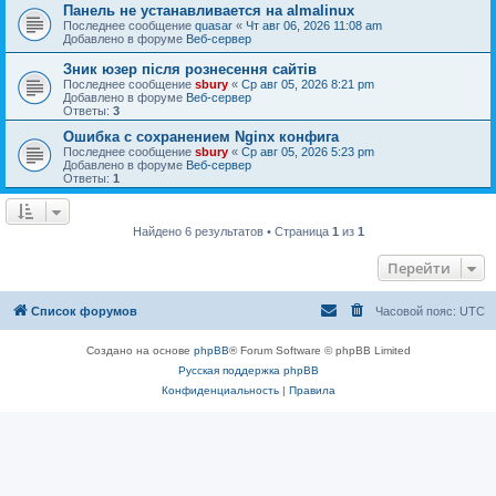
Панель не устанавливается на almalinux
Последнее сообщение
quasar
«
Чт авг 06, 2026 11:08 am
Добавлено в форуме
Веб-сервер
Зник юзер після рознесення сайтів
Последнее сообщение
sbury
«
Ср авг 05, 2026 8:21 pm
Добавлено в форуме
Веб-сервер
Ответы:
3
Ошибка с сохранением Nginx конфига
Последнее сообщение
sbury
«
Ср авг 05, 2026 5:23 pm
Добавлено в форуме
Веб-сервер
Ответы:
1
Найдено 6 результатов • Страница
1
из
1
Перейти
Список форумов
Часовой пояс:
UTC
Создано на основе
phpBB
® Forum Software © phpBB Limited
Русская поддержка phpBB
Конфиденциальность
|
Правила