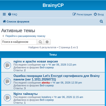
BrainyCP
FAQ
Регистрация
Вход
П
Список форумов
о
Активные темы
и
Перейти к расширенному поиску
с
Поиск
Расширенный поиск
к
Найдено 6 результатов • Страница
1
из
1
Темы
nginx и apache новая версия
Последнее сообщение
sqr
«
Чт авг 06, 2026 3:22 pm
Добавлено в форуме
Веб-сервер
Ответы:
2
Ошибка генерации Let's Encrypt сертификата для Brainy
панели (ver 1.1011.20260731)
Последнее сообщение
alenka
«
Чт авг 06, 2026 12:30 pm
Добавлено в форуме
Веб-сервер
Ответы:
3
Nginx таймауты
Последнее сообщение
botaforq
«
Чт авг 06, 2026 11:15 am
Добавлено в форуме
Веб-сервер
Ответы:
1