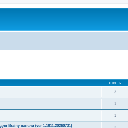
ОТВЕТЫ
3
1
1
ля Brainy панели (ver 1.1011.20260731)
2