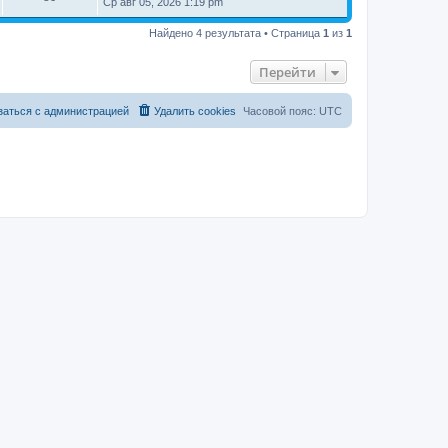
Ср авг 05, 2026 1:19 pm
Найдено 4 результата • Страница
1
из
1
Перейти
заться с администрацией
Удалить cookies
Часовой пояс:
UTC