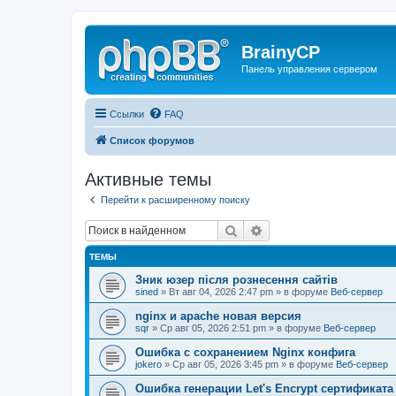
BrainyCP
Панель управления сервером
Ссылки
FAQ
Список форумов
Активные темы
Перейти к расширенному поиску
Поиск
Расширенный поиск
ТЕМЫ
Зник юзер після рознесення сайтів
sined
» Вт авг 04, 2026 2:47 pm » в форуме
Веб-сервер
nginx и apache новая версия
sqr
» Ср авг 05, 2026 2:51 pm » в форуме
Веб-сервер
Ошибка с сохранением Nginx конфига
jokero
» Ср авг 05, 2026 3:45 pm » в форуме
Веб-сервер
Ошибка генерации Let's Encrypt сертификата д