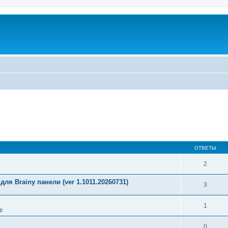
ОТВЕТЫ
2
ля Brainy панели (ver 1.1011.20260731)
3
1
р
0