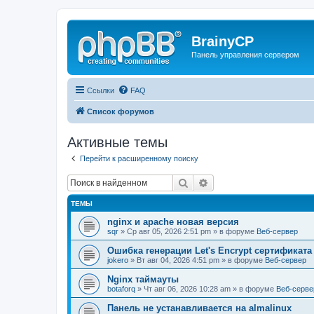
BrainyCP
Панель управления сервером
Ссылки
FAQ
Список форумов
Активные темы
Перейти к расширенному поиску
Поиск
Расширенный поиск
ТЕМЫ
nginx и apache новая версия
sqr
» Ср авг 05, 2026 2:51 pm » в форуме
Веб-сервер
Ошибка генерации Let's Encrypt сертификата д
jokero
» Вт авг 04, 2026 4:51 pm » в форуме
Веб-сервер
Nginx таймауты
botaforq
» Чт авг 06, 2026 10:28 am » в форуме
Веб-серве
Панель не устанавливается на almalinux