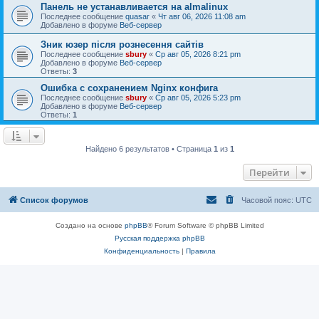
Панель не устанавливается на almalinux
Последнее сообщение
quasar
«
Чт авг 06, 2026 11:08 am
Добавлено в форуме
Веб-сервер
Зник юзер після рознесення сайтів
Последнее сообщение
sbury
«
Ср авг 05, 2026 8:21 pm
Добавлено в форуме
Веб-сервер
Ответы:
3
Ошибка с сохранением Nginx конфига
Последнее сообщение
sbury
«
Ср авг 05, 2026 5:23 pm
Добавлено в форуме
Веб-сервер
Ответы:
1
Найдено 6 результатов • Страница
1
из
1
Перейти
Список форумов
Часовой пояс:
UTC
Создано на основе
phpBB
® Forum Software © phpBB Limited
Русская поддержка phpBB
Конфиденциальность
|
Правила