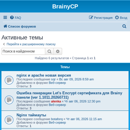
BrainyCP
FAQ
Регистрация
Вход
П
Список форумов
о
Активные темы
и
Перейти к расширенному поиску
с
Поиск
Расширенный поиск
к
Найдено 6 результатов • Страница
1
из
1
Темы
nginx и apache новая версия
Последнее сообщение
sqr
«
Вс авг 09, 2026 8:59 am
Добавлено в форуме
Веб-сервер
Ответы:
3
Ошибка генерации Let's Encrypt сертификата для Brainy
панели (ver 1.1011.20260731)
Последнее сообщение
alenka
«
Чт авг 06, 2026 12:30 pm
Добавлено в форуме
Веб-сервер
Ответы:
3
Nginx таймауты
Последнее сообщение
botaforq
«
Чт авг 06, 2026 11:15 am
Добавлено в форуме
Веб-сервер
Ответы:
1