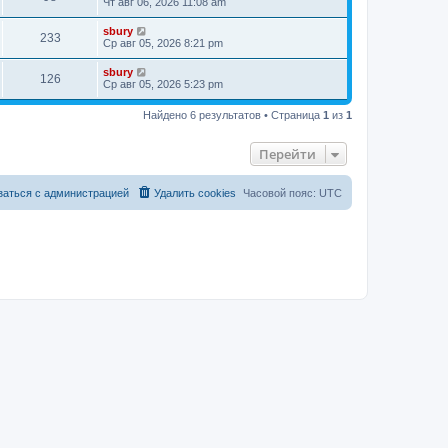
Чт авг 06, 2026 11:08 am
sbury
233
Ср авг 05, 2026 8:21 pm
sbury
126
Ср авг 05, 2026 5:23 pm
Найдено 6 результатов • Страница
1
из
1
Перейти
заться с администрацией
Удалить cookies
Часовой пояс:
UTC