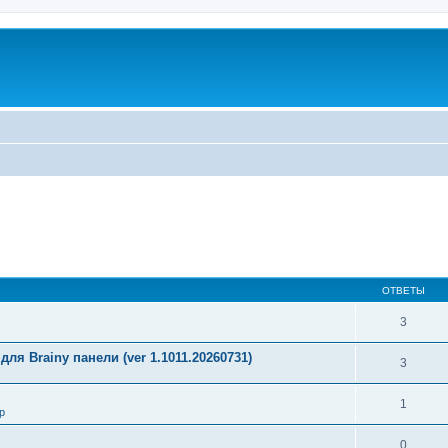
ОТВЕТЫ
3
ля Brainy панели (ver 1.1011.20260731)
3
1
р
0