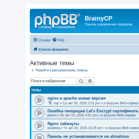
BrainyCP
Панель управления сервером
Ссылки
FAQ
Список форумов
Активные темы
Перейти к расширенному поиску
Поиск
Расширенный поиск
ТЕМЫ
nginx и apache новая версия
sqr
» Ср авг 05, 2026 2:51 pm » в форуме
Веб-сервер
Ошибка генерации Let's Encrypt сертификата д
jokero
» Вт авг 04, 2026 4:51 pm » в форуме
Веб-сервер
Nginx таймауты
botaforq
» Чт авг 06, 2026 10:28 am » в форуме
Веб-серве
Панель не устанавливается на almalinux