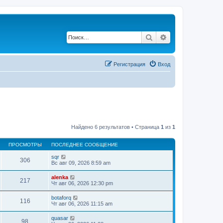
Поиск
Расширенный по
Регистрация
Вход
Найдено 6 результатов • Страница
1
из
1
ПРОСМОТРЫ
ПОСЛЕДНЕЕ СООБЩЕНИЕ
sqr
306
Вс авг 09, 2026 8:59 am
alenka
217
Чт авг 06, 2026 12:30 pm
botaforq
116
Чт авг 06, 2026 11:15 am
quasar
98