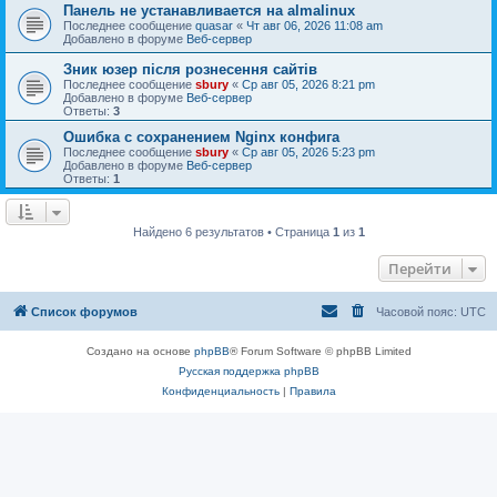
Панель не устанавливается на almalinux
Последнее сообщение
quasar
«
Чт авг 06, 2026 11:08 am
Добавлено в форуме
Веб-сервер
Зник юзер після рознесення сайтів
Последнее сообщение
sbury
«
Ср авг 05, 2026 8:21 pm
Добавлено в форуме
Веб-сервер
Ответы:
3
Ошибка с сохранением Nginx конфига
Последнее сообщение
sbury
«
Ср авг 05, 2026 5:23 pm
Добавлено в форуме
Веб-сервер
Ответы:
1
Найдено 6 результатов • Страница
1
из
1
Перейти
Список форумов
Часовой пояс:
UTC
Создано на основе
phpBB
® Forum Software © phpBB Limited
Русская поддержка phpBB
Конфиденциальность
|
Правила