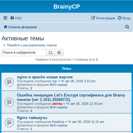
BrainyCP
FAQ
Регистрация
Вход
П
Список форумов
о
Активные темы
и
Перейти к расширенному поиску
с
Поиск
Расширенный поиск
к
Найдено 6 результатов • Страница
1
из
1
Темы
nginx и apache новая версия
Последнее сообщение
sqr
«
Чт авг 06, 2026 3:22 pm
Добавлено в форуме
Веб-сервер
Ответы:
2
Ошибка генерации Let's Encrypt сертификата для Brainy
панели (ver 1.1011.20260731)
Последнее сообщение
alenka
«
Чт авг 06, 2026 12:30 pm
Добавлено в форуме
Веб-сервер
Ответы:
3
Nginx таймауты
Последнее сообщение
botaforq
«
Чт авг 06, 2026 11:15 am
Добавлено в форуме
Веб-сервер
Ответы:
1